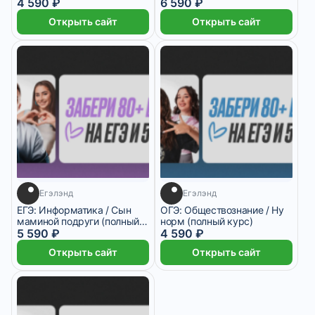
4 590 ₽
(полный курс)
6 590 ₽
Открыть сайт
Открыть сайт
Егэлэнд
Егэлэнд
ЕГЭ: Информатика / Сын
ОГЭ: Обществознание / Ну
маминой подруги (полный
норм (полный курс)
курс)
5 590 ₽
4 590 ₽
Открыть сайт
Открыть сайт