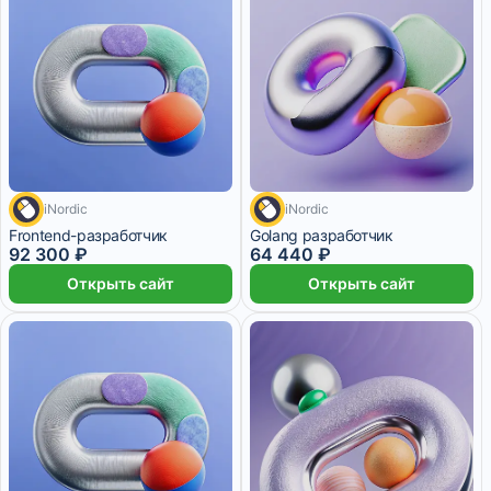
iNordic
iNordic
17 100 ₽/мес
4 месяца
5 967 ₽/мес
4 месяца
Frontend-разработчик
Golang разработчик
92 300 ₽
64 440 ₽
Открыть сайт
Открыть сайт