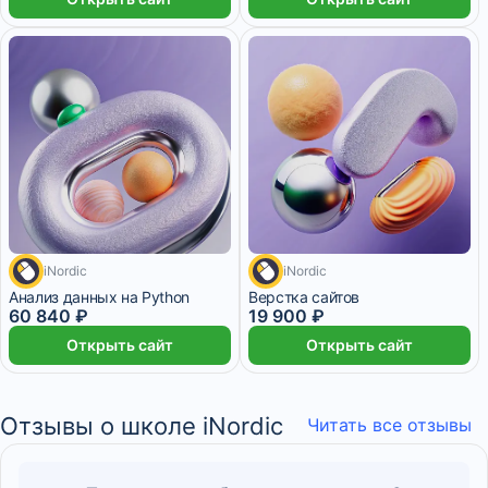
iNordic
iNordic
5 634 ₽/мес
4 месяца
4 месяца
Анализ данных на Python
Верстка сайтов
60 840 ₽
19 900 ₽
Открыть сайт
Открыть сайт
Отзывы о школе iNordic
Читать все отзывы