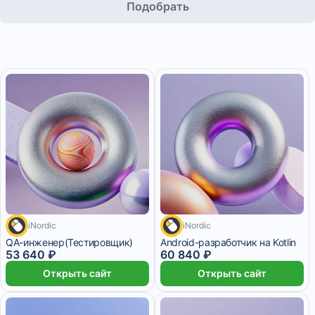
Подобрать
iNordic
iNordic
4 967 ₽/мес
4 месяца
5 634 ₽/мес
4 месяца
QA-инженер(Тестировщик)
Android-разработчик на Kotlin
53 640 ₽
60 840 ₽
Открыть сайт
Открыть сайт