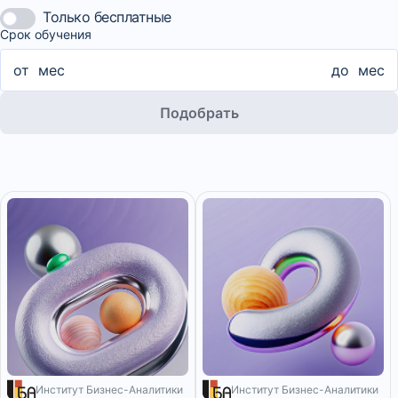
Только бесплатные
Срок обучения
от
мес
до
мес
Подобрать
Институт Бизнес-Аналитики
Институт Бизнес-Аналитики
317 ₽/мес
7 дней
625 ₽/мес