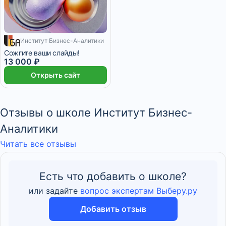
Институт Бизнес-Аналитики
1 084 ₽/мес
2 месяца
Сожгите ваши слайды!
13 000 ₽
Открыть сайт
Отзывы о школе Институт Бизнес-
Аналитики
Читать все отзывы
Есть что добавить о школе?
или задайте
вопрос экспертам Выберу.ру
Добавить отзыв