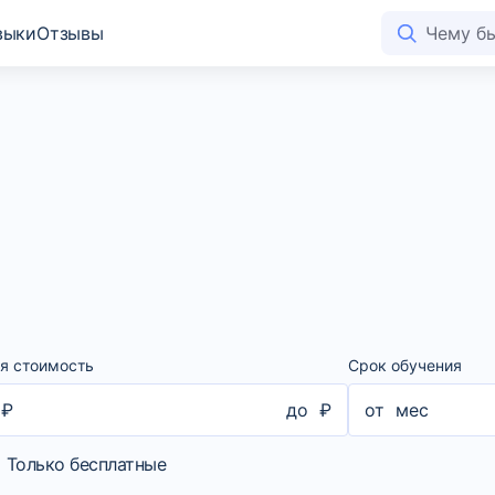
выки
Отзывы
я стоимость
Срок обучения
₽
до
₽
от
мес
Только бесплатные