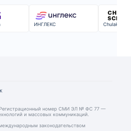
m
ИНГЛЕКС
Chulakov Sc
СК
». Регистрационный номер СМИ ЭЛ № ФС 77 —
технологий и массовых коммуникаций.
и международным законодательством