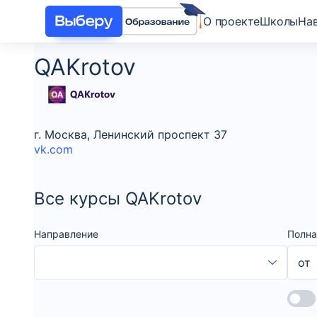
О проекте
Школы
На
QAKrotov
г. Москва, Ленинский проспект 37
vk.com
Все курсы QAKrotov
Направление
Полна
от