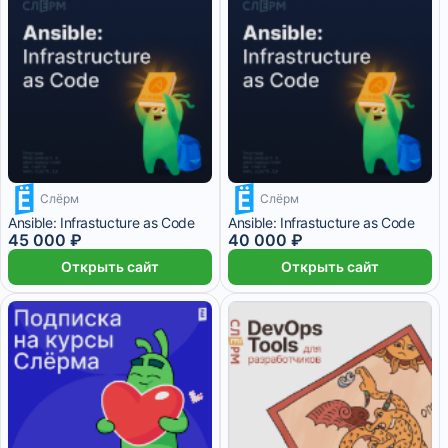
Слёрм
Слёрм
11 250 ₽/мес
3 месяца
10 000 ₽/мес
Ansible: Infrastucture as Code
Ansible: Infrastucture as Code
45 000 ₽
40 000 ₽
Открыть сайт
Открыть сайт