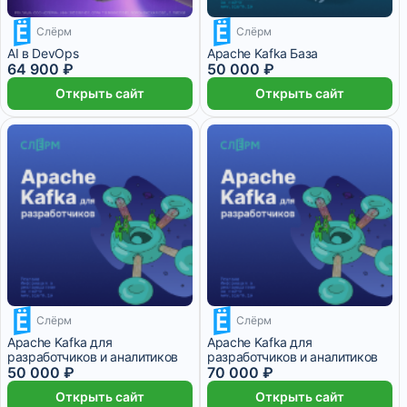
Слёрм
Слёрм
16 225 ₽/мес
2 месяца
12 500 ₽/мес
AI в DevOps
Apache Kafka База
64 900 ₽
50 000 ₽
Открыть сайт
Открыть сайт
Слёрм
Слёрм
12 500 ₽/мес
17 500 ₽/мес
Apache Kafka для
Apache Kafka для
разработчиков и аналитиков
разработчиков и аналитиков
50 000 ₽
70 000 ₽
Открыть сайт
Открыть сайт