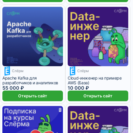
Слёрм
Слёрм
13 750 ₽/мес
Apache Kafka для
Cloud-инженер на примере
разработчиков и аналитиков
AWS (База)
55 000 ₽
10 000 ₽
Открыть сайт
Открыть сайт