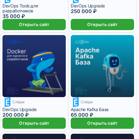
DevOps Tools для
DevOps Upgrade
разработчиков
250 000 ₽
35 000 ₽
Открыть сайт
Открыть сайт
Слёрм
Слёрм
50 000 ₽/мес
9 месяцев
16 250 ₽/мес
5 месяцев
DevOps Upgrade
Apache Kafka База
200 000 ₽
65 000 ₽
Открыть сайт
Открыть сайт