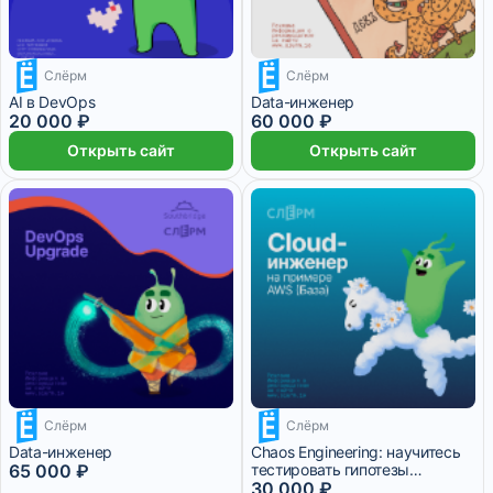
Слёрм
Слёрм
5 000 ₽/мес
2 месяца
15 000 ₽/мес
AI в DevOps
Data-инженер
20 000 ₽
60 000 ₽
Открыть сайт
Открыть сайт
16 250 ₽/мес
Слёрм
Слёрм
7 500 ₽/мес
Data-инженер
Chaos Engineering: научитесь
65 000 ₽
тестировать гипотезы
надёжности
30 000 ₽