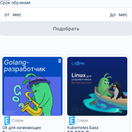
Срок обучения
от
мес
до
мес
Подобрать
Слёрм
Слёрм
12 500 ₽/мес
Git для начинающих
Kubernetes База