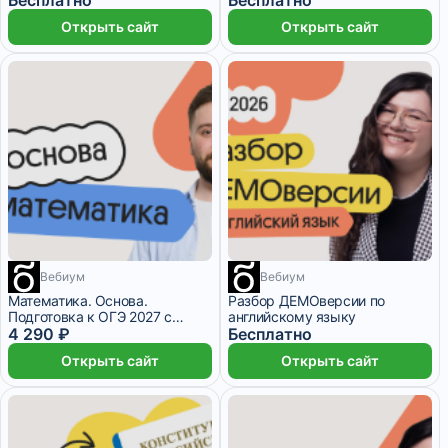
Открыть сайт
Открыть сайт
Вебиум
Вебиум
9 месяцев
1 месяц
Математика. Основа.
Разбор ДЕМОверсии по
Подготовка к ОГЭ 2027 с
английскому языку
сентября
4 290 ₽
Бесплатно
Открыть сайт
Открыть сайт