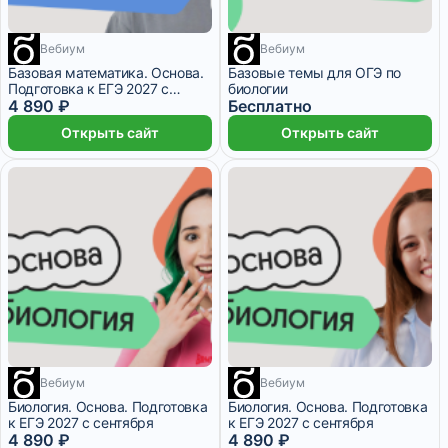
Вебиум
Вебиум
9 месяцев
1 месяц
Базовая математика. Основа.
Базовые темы для ОГЭ по
Подготовка к ЕГЭ 2027 с
биологии
сентября
4 890 ₽
Бесплатно
Открыть сайт
Открыть сайт
Вебиум
Вебиум
9 месяцев
9 месяцев
Биология. Основа. Подготовка
Биология. Основа. Подготовка
к ЕГЭ 2027 с cентября
к ЕГЭ 2027 с сентября
4 890 ₽
4 890 ₽