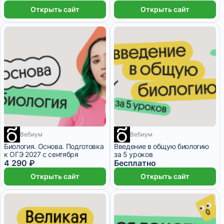
Открыть сайт
Открыть сайт
Вебиум
Вебиум
9 месяцев
1 месяц
Биология. Основа. Подготовка
Введение в общую биологию
к ОГЭ 2027 с сентября
за 5 уроков
4 290 ₽
Бесплатно
Открыть сайт
Открыть сайт