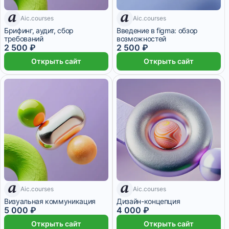
Aic.courses
Aic.courses
7 дней
7 дней
Брифинг, аудит, сбор
Введение в figma: обзор
требований
возможностей
2 500 ₽
2 500 ₽
Открыть сайт
Открыть сайт
Aic.courses
Aic.courses
7 дней
7 дней
Визуальная коммуникация
Дизайн-концепция
5 000 ₽
4 000 ₽
Открыть сайт
Открыть сайт