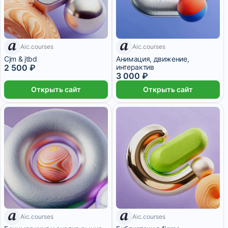
7 дней
Aic.courses
Aic.courses
7 дней
Cjm & jtbd
Анимация, движение,
2 500 ₽
интерактив
3 000 ₽
Открыть сайт
Открыть сайт
Aic.courses
Aic.courses
7 дней
7 дней