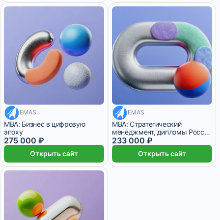
EMAS
EMAS
22 916 ₽/мес
19 416 ₽/мес
MBA: Бизнес в цифровую
MBA: Стратегический
эпоху
менеджмент, дипломы России
275 000 ₽
и Швейцарии
233 000 ₽
Открыть сайт
Открыть сайт