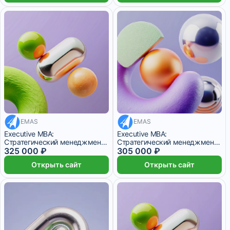
EMAS
EMAS
27 083 ₽/мес
25 416 ₽/мес
Executive MBA:
Executive MBA:
Стратегический менеджмент,
Стратегический менеджмент,
Бизнес в цифровую эпоху
325 000 ₽
дипломы России и Швейцарии
305 000 ₽
Открыть сайт
Открыть сайт