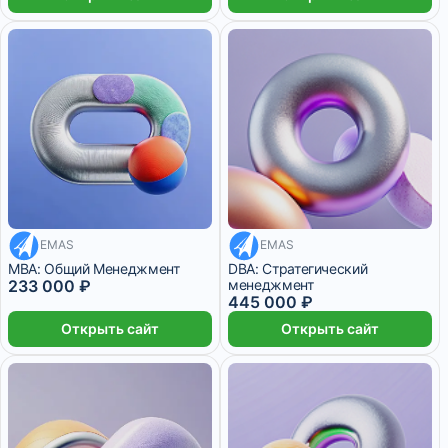
19 416 ₽/мес
EMAS
EMAS
37 083 ₽/мес
24 месяца
MBA: Общий Менеджмент
DBA: Стратегический
233 000 ₽
менеджмент
445 000 ₽
Открыть сайт
Открыть сайт