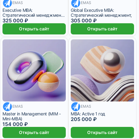
EMAS
EMAS
27 083 ₽/мес
24 месяца
25 416 ₽/мес
Executive MBA:
Global Executive MBA:
Стратегический менеджмент,
Стратегический менеджмент,
Финансы
325 000 ₽
305 000 ₽
Открыть сайт
Открыть сайт
EMAS
17 083 ₽/мес
EMAS
12 833 ₽/мес
Master in Management (MIM -
MBA: Active 1 год
Mini-MBA)
205 000 ₽
154 000 ₽
Открыть сайт
Открыть сайт