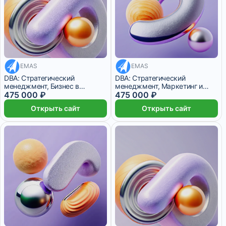
EMAS
EMAS
39 583 ₽/мес
24 месяца
39 583 ₽/мес
24 месяца
DBA: Стратегический
DBA: Стратегический
менеджмент, Бизнес в
менеджмент, Маркетинг и
цифровую эпоху
475 000 ₽
продажи
475 000 ₽
Открыть сайт
Открыть сайт