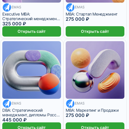
EMAS
22 916 ₽/мес
EMAS
27 083 ₽/мес
Executive MBA:
MBA: Стартап Менеджмент
Стратегический менеджмент,
275 000 ₽
Стартап-менеджмент
325 000 ₽
Открыть сайт
Открыть сайт
EMAS
22 916 ₽/мес
EMAS
37 083 ₽/мес
24 месяца
DBA: Стратегический
MBA: Маркетинг и Продажи
менеджмент, дипломы России
275 000 ₽
и Швейцарии
445 000 ₽
Открыть сайт
Открыть сайт