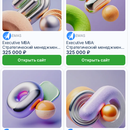
EMAS
EMAS
27 083 ₽/мес
27 083 ₽/мес
Executive MBA:
Executive MBA:
Стратегический менеджмент,
Стратегический менеджмент,
Маркетинг и продажи,
325 000 ₽
Менеджмент в медицине
325 000 ₽
Открыть сайт
Открыть сайт