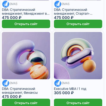
EMAS
EMAS
39 583 ₽/мес
24 месяца
39 583 ₽/мес
24 месяца
DBA: Стратегический
DBA: Стратегический
менеджмент, Менеджмент в
менеджмент, Стартап-
медицине
475 000 ₽
менеджмент
475 000 ₽
Открыть сайт
Открыть сайт
EMAS
25 416 ₽/мес
EMAS
39 583 ₽/мес
24 месяца
DBA: Стратегический
Executive MBA ǀ 1 год
менеджмент, Финансы
305 000 ₽
475 000 ₽
Открыть сайт
Открыть сайт