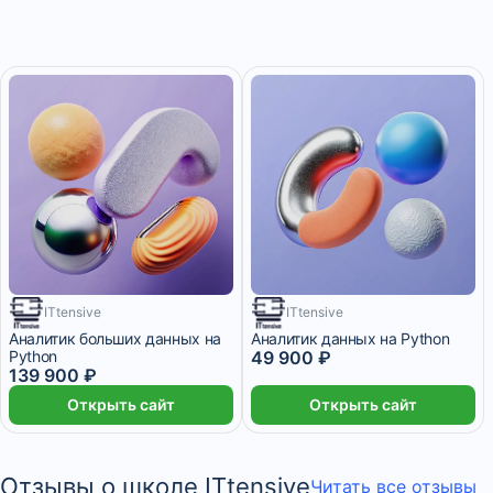
ITtensive
4 158 ₽/мес
ITtensive
7 месяцев
5 829 ₽/мес
18 месяцев
Аналитик больших данных на
Аналитик данных на Python
Python
49 900 ₽
139 900 ₽
Открыть сайт
Открыть сайт
Отзывы о школе ITtensive
Читать все отзывы