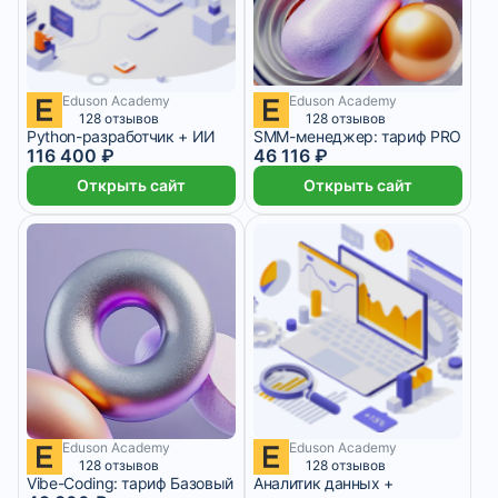
Eduson Academy
Eduson Academy
4 850 ₽/мес
9 месяцев
3 843 ₽/мес
4 месяца
128 отзывов
128 отзывов
Python-разработчик + ИИ
SMM-менеджер: тариф PRO
116 400 ₽
46 116 ₽
Открыть сайт
Открыть сайт
Eduson Academy
Eduson Academy
4 579 ₽/мес
8 месяцев
4 150 ₽/мес
2 месяца
128 отзывов
128 отзывов
Vibe-Coding: тариф Базовый
Аналитик данных +