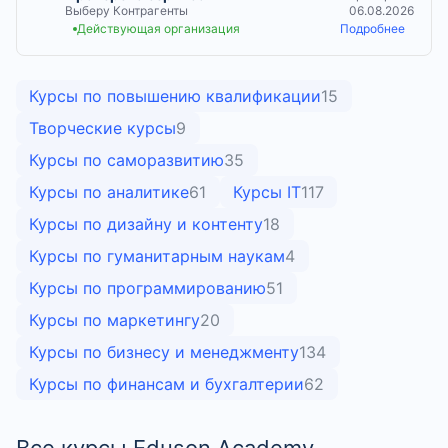
Выберу Контрагенты
06.08.2026
Действующая организация
Подробнее
Курсы по повышению квалификации
15
Творческие курсы
9
Курсы по саморазвитию
35
Курсы по аналитике
61
Курсы IT
117
Курсы по дизайну и контенту
18
Курсы по гуманитарным наукам
4
Курсы по программированию
51
Курсы по маркетингу
20
Курсы по бизнесу и менеджменту
134
Курсы по финансам и бухгалтерии
62
Все курсы Eduson Academy