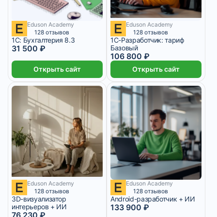
Eduson Academy
Eduson Academy
4 450 ₽/мес
3 месяца
2 625 ₽/мес
2 месяца
128 отзывов
128 отзывов
1С: Бухгалтерия 8.3
1С-Разработчик: тариф
31 500 ₽
Базовый
106 800 ₽
Открыть сайт
Открыть сайт
Eduson Academy
Eduson Academy
6 352 ₽/мес
3 месяца
5 579 ₽/мес
6 месяцев
128 отзывов
128 отзывов
3D-визуализатор
Android-разработчик + ИИ
интерьеров + ИИ
133 900 ₽
76 230 ₽