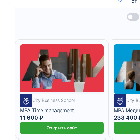
от
City Business School
City B
MBA Time management
MBA Меди
11 600 ₽
238 400 
Открыть сайт