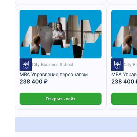
City Business School
City B
MBA Управление персоналом
MBA Управ
238 400 ₽
238 400 
Открыть сайт