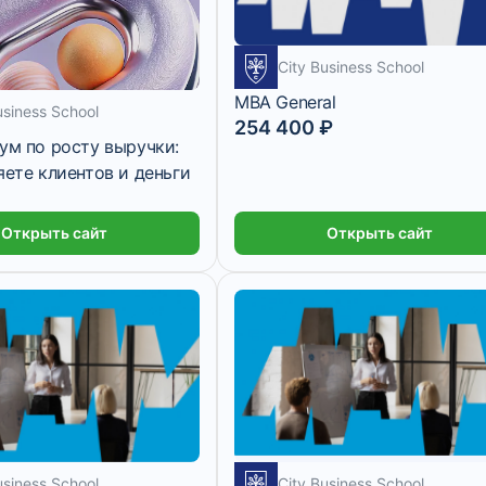
City Business School
MBA General
usiness School
254 400 ₽
ум по росту выручки:
яете клиентов и деньги
Открыть сайт
Открыть сайт
usiness School
City Business School