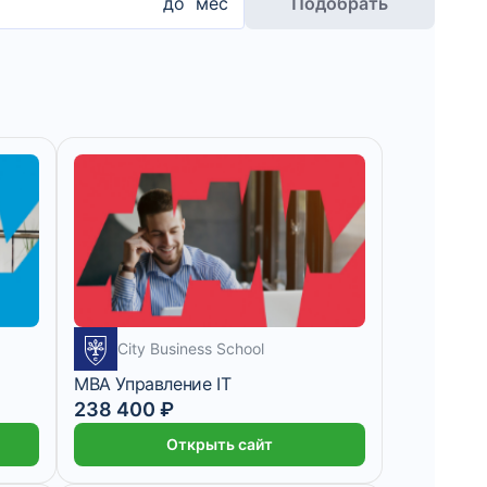
до
мес
Подобрать
City Business School
MBA Управление IT
238 400 ₽
Открыть сайт