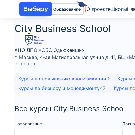
О проекте
Школы
На
City Business School
АНО ДПО «СБС Эдьюкейшн»
г. Москва, 4-ая Магистральная улица д. 11, БЦ «
e-mba.ru
Курсы по повышению квалификации
3
Курсы 
Курсы по бизнесу и менеджменту
47
Курсы по
Все курсы City Business School
Направление
Полна