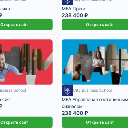
тика
MBA Право
₽
238 400 ₽
Открыть сайт
Открыть сайт
usiness School
City Business School
егия
MBA Управление гостиничны
₽
бизнесом
238 400 ₽
Открыть сайт
Открыть сайт