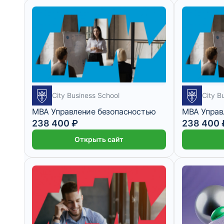
City Business School
City B
MBA Управление безопасностью
MBA Управ
238 400 ₽
238 400 
Открыть сайт