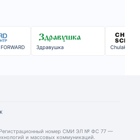
р FORWARD
Здравушка
Chulakov Sc
СК
». Регистрационный номер СМИ ЭЛ № ФС 77 —
технологий и массовых коммуникаций.