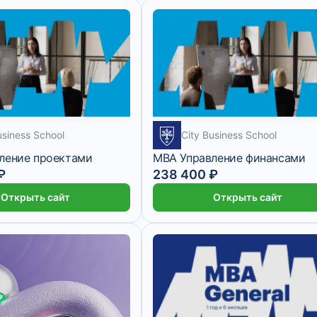
usiness School
City Business School
ление проектами
MBA Управление финансами
₽
238 400 ₽
Открыть сайт
Открыть сайт