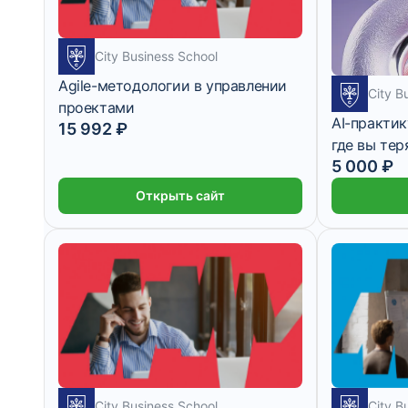
City Business School
Agile-методологии в управлении
City B
проектами
AI-практик
15 992 ₽
где вы тер
5 000 ₽
Открыть сайт
City Business School
City B