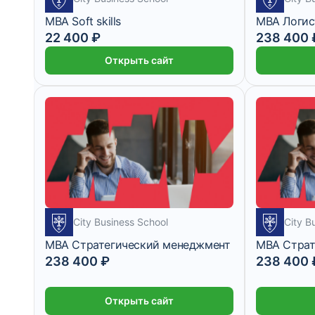
MBA Soft skills
MBA Логис
22 400 ₽
238 400 
Открыть сайт
City Business School
City B
MBA Стратегический менеджмент
MBA Страт
238 400 ₽
238 400 
Открыть сайт