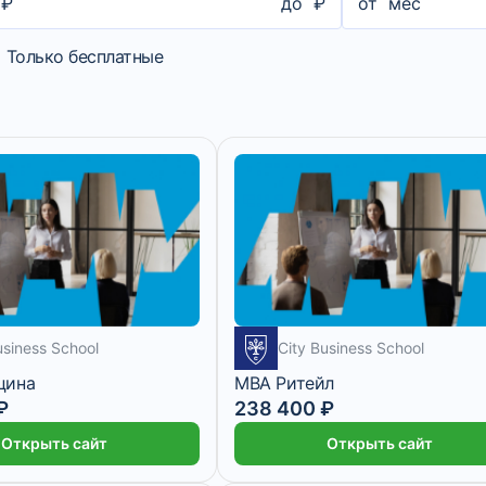
₽
до
₽
от
мес
Только бесплатные
usiness School
City Business School
цина
MBA Ритейл
₽
238 400 ₽
Открыть сайт
Открыть сайт