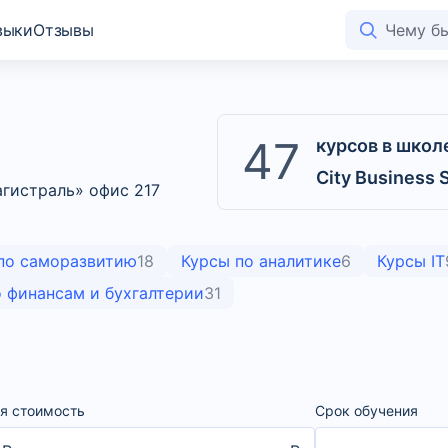
выки
Отзывы
47
курсов в школ
City Business 
Магистраль» офис 217
по саморазвитию
18
Курсы по аналитике
6
Курсы IT
 финансам и бухгалтерии
31
я стоимость
Срок обучения