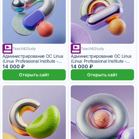
Teach&Study
Teach&Study
1 месяц
1 месяц
Администрирование ОС Linux
Администрирование ОС Linux
(Linux Professional Institute -
(Linux Professional Institute -
level 1)
14 000 ₽
level 2)
14 000 ₽
Открыть сайт
Открыть сайт