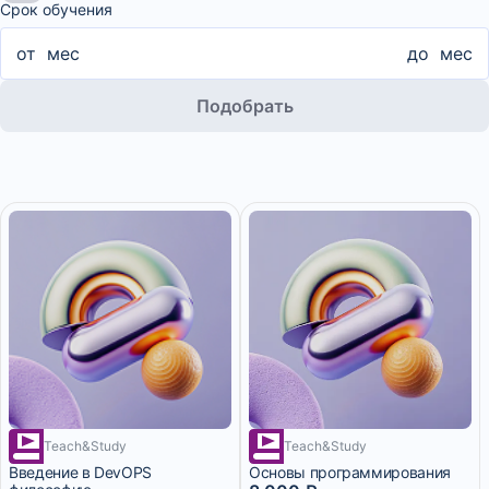
Срок обучения
от
мес
до
мес
Подобрать
Teach&Study
Teach&Study
1 месяц
Введение в DevOPS
Основы программирования