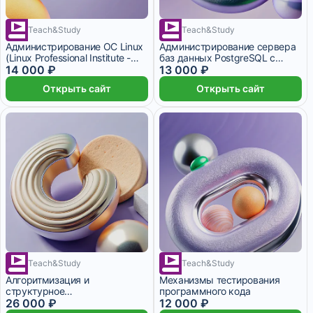
Teach&Study
Teach&Study
1 месяц
1 месяц
Администрирование ОС Linux
Администрирование сервера
(Linux Professional Institute -
баз данных PostgreSQL с
level 3)
14 000 ₽
применением языка запросов
13 000 ₽
SQL и процедурного языка
Открыть сайт
Открыть сайт
PL/pgSQL
Teach&Study
Teach&Study
2 месяца
Алгоритмизация и
Механизмы тестирования
структурное
программного кода
программирование на C++
26 000 ₽
12 000 ₽