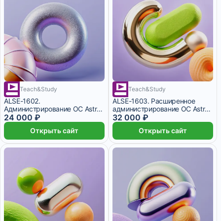
Teach&Study
Teach&Study
22 дня
ALSE-1602.
ALSE-1603. Расширенное
Администрирование ОС Astra
администрирование ОС Astra
Linux Special Edition
24 000 ₽
Linux Special Edition
32 000 ₽
Открыть сайт
Открыть сайт