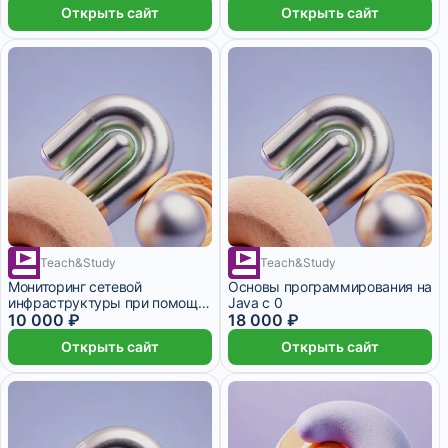
Открыть сайт
Открыть сайт
Teach&Study
Teach&Study
15 дней
1 месяц
Мониторинг сетевой
Основы программирования на
инфраструктуры при помощи
Java с 0
программного комплекса
10 000 ₽
18 000 ₽
ZABBIX
Открыть сайт
Открыть сайт