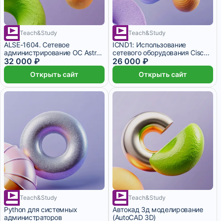
Teach&Study
Teach&Study
22 дня
ALSE-1604. Сетевое
ICND1: Использование
администрирование ОС Astra
сетевого оборудования Cisco v
Linux Special Edition
32 000 ₽
2.0
26 000 ₽
Открыть сайт
Открыть сайт
Teach&Study
Teach&Study
Python для системных
Автокад 3д моделирование
администраторов
(AutoCAD 3D)