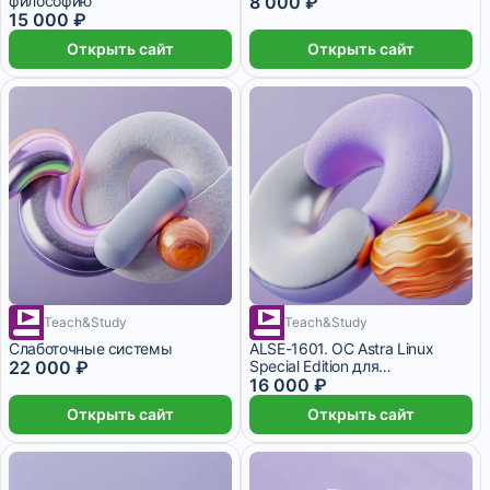
философию
8 000 ₽
15 000 ₽
Открыть сайт
Открыть сайт
2 месяца
Teach&Study
Teach&Study
Слаботочные системы
ALSE-1601. ОС Astra Linux
22 000 ₽
Special Edition для
пользователей
16 000 ₽
Открыть сайт
Открыть сайт