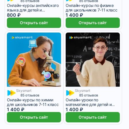
85 отзывов
85 отзывов
Онлайн-курсы английского
Онлайн-курсы по физике
языка для детей и
для школьников 7-11 класс
подростков
800 ₽
1 400 ₽
Открыть сайт
Открыть сайт
Skysmart
Skysmart
85 отзывов
85 отзывов
Онлайн-курсы по химии
Онлайн-уроки по
для школьников 7-11 класс
математике для детей и
1 400 ₽
подростков
1 400 ₽
Открыть сайт
Открыть сайт