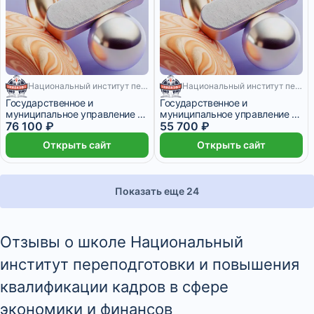
Национальный институт переподготовки и повышения квалификации кадров в сфере экономики и финансов
Национальный институт переподготовки и повышения квалификации кадров в сфере экономики и финансов
1020 месяцев
540 месяцев
Государственное и
Государственное и
муниципальное управление по
муниципальное управление по
профилю «Государственная и
76 100 ₽
профилю «Государственная и
55 700 ₽
муниципальная служба»
муниципальная служба» (540
Открыть сайт
Открыть сайт
ч.)
Показать еще 24
Отзывы о школе Национальный
институт переподготовки и повышения
квалификации кадров в сфере
экономики и финансов