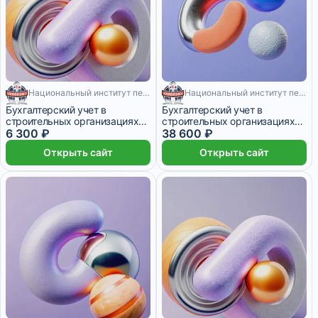
Национальный институт переподготовки и повышения квалификации кадров в сфере экономики и финансов
Национальный институт переподготовки и повышения квалификации кадров в сфере экономики и финансов
200 месяцев
630 месяцев
Бухгалтерский учет в
Бухгалтерский учет в
строительных организациях
строительных организациях
(200 ч.)
6 300 ₽
(630 ч.)
38 600 ₽
Открыть сайт
Открыть сайт