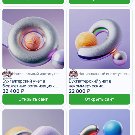
Национальный институт переподготовки и повышения квалификации кадров в сфере экономики и финансов
Национальный институт переподготовки и повышения квалификации кадров в сфере экономики и финансов
640 месяцев
480 месяцев
Бухгалтерский учет в
Бухгалтерский учет в
бюджетных организациях
некоммерческих
(640 ч.)
32 400 ₽
организациях (480 ч.)
22 800 ₽
Открыть сайт
Открыть сайт