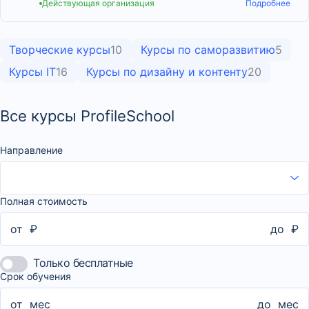
Действующая организация
Подробнее
Творческие курсы
10
Курсы по саморазвитию
5
Курсы IT
16
Курсы по дизайну и контенту
20
Все курсы ProfileSchool
Направление
Полная стоимость
от
₽
до
₽
Только бесплатные
Срок обучения
от
мес
до
мес