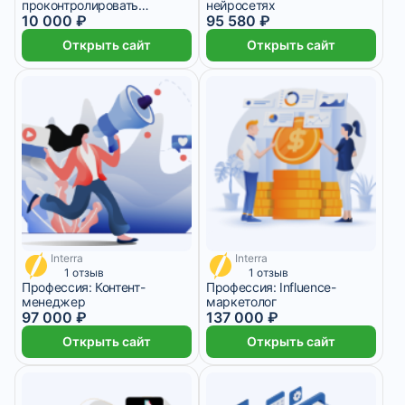
проконтролировать
нейросетях
подрядчиков
10 000 ₽
95 580 ₽
Открыть сайт
Открыть сайт
Interra
Interra
4 042 ₽/мес
5 708 ₽/мес
1 отзыв
1 отзыв
Профессия: Контент-
Профессия: Influence-
менеджер
маркетолог
97 000 ₽
137 000 ₽
Открыть сайт
Открыть сайт