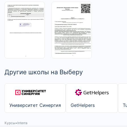
>
>
Другие школы на Выберу
Университет Синергия
GetHelpers
T
Курсы
Interra