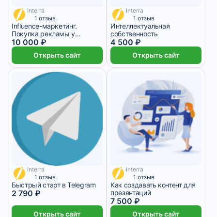
Interra
Interra
2 500 ₽/мес
1 125 ₽/мес
1 отзыв
1 отзыв
Influence-маркетинг.
Интеллектуальная
Покупка рекламы у
собственность
блогеров
10 000 ₽
4 500 ₽
Открыть сайт
Открыть сайт
Interra
Interra
1 875 ₽/мес
698 ₽/мес
1 отзыв
1 отзыв
Быстрый старт в Telegram
Как создавать контент для
2 790 ₽
презентаций
7 500 ₽
Открыть сайт
Открыть сайт