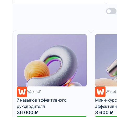
WakeUP
Wake
7 навыков эффективного
Мини-курс
руководителя
эффективн
3 400 ₽/мес
2 месяца
7 дней
36 000 ₽
3 600 ₽