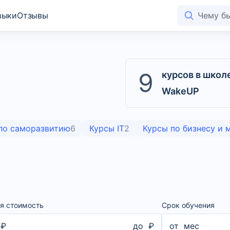
выки
Отзывы
9
курсов в школ
WakeUP
по саморазвитию
6
Курсы IT
2
Курсы по бизнесу и
я стоимость
Срок обучения
₽
до
₽
от
мес