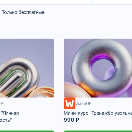
Только бесплатные
7 дней
UP
WakeUP
 "Личная
Мини-курс "Тренажёр увольн
990 ₽
ость"