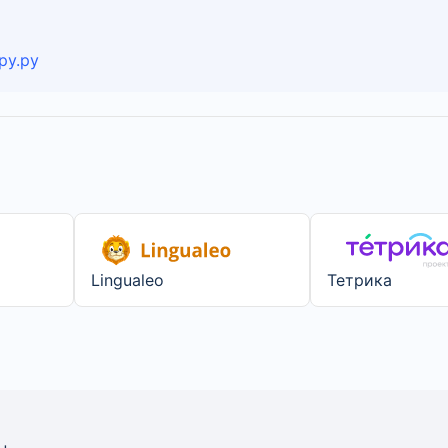
ру.ру
Lingualeo
Тетрика