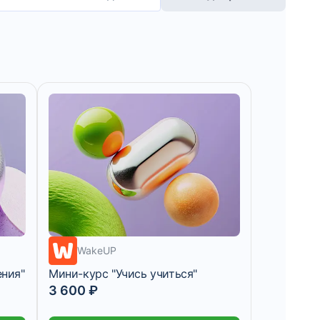
7 дней
WakeUP
ения"
Мини-курс "Учись учиться"
3 600 ₽