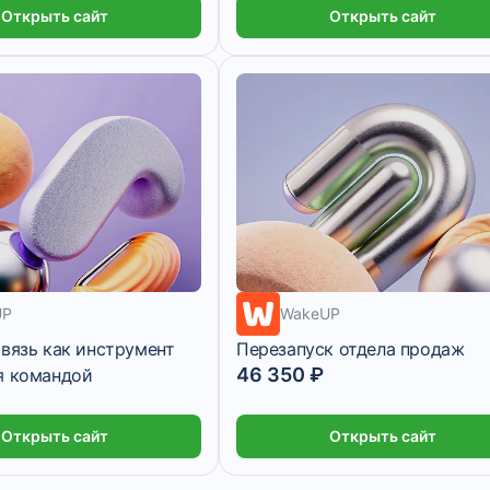
Открыть сайт
Открыть сайт
3 863 ₽/мес
3 месяца
UP
WakeUP
вязь как инструмент
Перезапуск отдела продаж
46 350 ₽
я командой
2 месяца
Открыть сайт
Открыть сайт