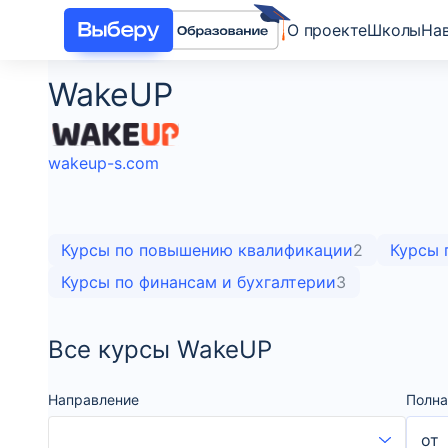
О проекте
Школы
На
WakeUP
wakeup-s.com
Курсы по повышению квалификации
2
Курсы 
Курсы по финансам и бухгалтерии
3
Все курсы WakeUP
Направление
Полна
от