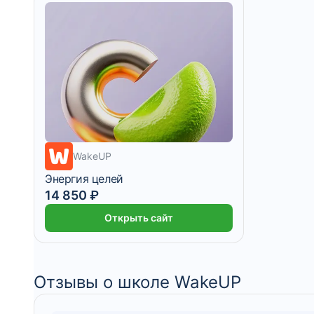
WakeUP
Энергия целей
14 850 ₽
1 238 ₽/мес
2 месяца
Открыть сайт
Отзывы о школе WakeUP