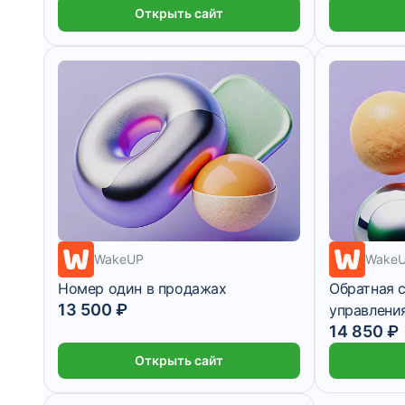
Открыть сайт
1 542 ₽/мес
1 месяц
WakeUP
Wake
Номер один в продажах
Обратная с
13 500 ₽
управлени
1 238 ₽/мес
14 850 ₽
Открыть сайт