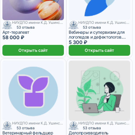
НИУДПО имени К.Д. Ушинского
НИУДПО имени К.Д. Ушинского
53 отзыва
53 отзыва
Арт-терапевт
Вебинары и супервизии для
58 000 ₽
логопедов и дефектологов.
Ресурс профессионального
5 300 ₽
развития
Открыть сайт
Открыть сайт
НИУДПО имени К.Д. Ушинского
НИУДПО имени К.Д. Ушинского
53 отзыва
53 отзыва
Ветеринарный фельдшер
Делопроизводитель