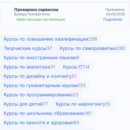
Проверено сервисом
Проверено:
Выберу Контрагенты
09.08.2026
Действующая организация
Подробнее
Курсы по повышению квалификации
298
Творческие курсы
37
Курсы по саморазвитию
280
Курсы по иностранным языкам
9
Курсы по аналитике
31
Курсы IT
114
Курсы по дизайну и контенту
51
Курсы по гуманитарным наукам
155
Курсы по программированию
23
Курсы для детей
77
Курсы по маркетингу
15
Курсы по школьному образованию
181
Курсы по красоте и здоровью
65