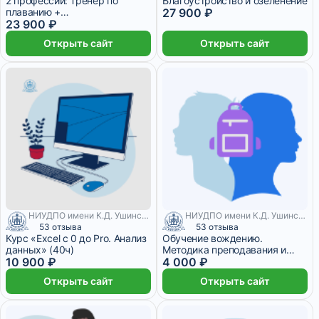
2 профессии: Тренер по
Благоустройство и озеленение
плаванию +
27 900 ₽
Гидрореабилитолог
23 900 ₽
Открыть сайт
Открыть сайт
НИУДПО имени К.Д. Ушинского
НИУДПО имени К.Д. Ушинского
53 отзыва
53 отзыва
Курс «Exсel с 0 до Pro. Анализ
Обучение вождению.
данных» (40ч)
Методика преподавания и
10 900 ₽
организация учебного
4 000 ₽
процесса
Открыть сайт
Открыть сайт