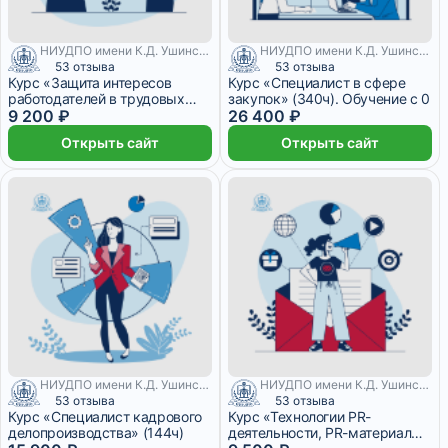
НИУДПО имени К.Д. Ушинского
НИУДПО имени К.Д. Ушинского
53 отзыва
53 отзыва
Курс «Защита интересов
Курс «Специалист в сфере
работодателей в трудовых
закупок» (340ч). Обучение с 0
спорах»
9 200 ₽
26 400 ₽
Открыть сайт
Открыть сайт
НИУДПО имени К.Д. Ушинского
НИУДПО имени К.Д. Ушинского
53 отзыва
53 отзыва
Курс «Специалист кадрового
Курс «Технологии PR-
делопроизводства» (144ч)
деятельности, PR-материалы»