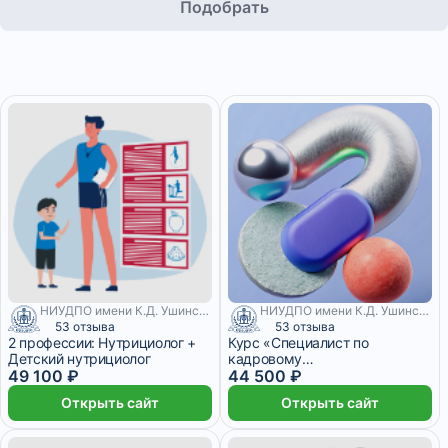
Подобрать
НИУДПО имени К.Д. Ушинского
НИУДПО имени К.Д. Ушинского
53 отзыва
53 отзыва
2 профессии: Нутрициолог +
Курс «Специалист по
Детский нутрициолог
кадровому
49 100 ₽
делопроизводству» (670ч)
44 500 ₽
Открыть сайт
Открыть сайт