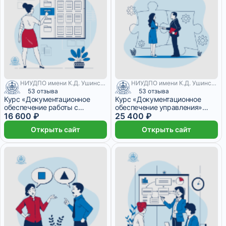
НИУДПО имени К.Д. Ушинского
НИУДПО имени К.Д. Ушинского
53 отзыва
53 отзыва
Курс «Документационное
Курс «Документационное
обеспечение работы с
обеспечение управления»
персоналом»
16 600 ₽
(620ч)
25 400 ₽
Открыть сайт
Открыть сайт