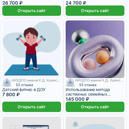
26 700 ₽
24 700 ₽
Открыть сайт
Открыть сайт
НИУДПО имени К.Д. Ушинского
НИУДПО имени К.Д. Ушинского
53 отзыва
53 отзыва
Детский фитнес в ДОУ
Использование метода
7 800 ₽
системных семейных
расстановок Б. Хеллингера в
145 000 ₽
индивидуальном и групповом
Открыть сайт
Открыть сайт
психологическом
консультировании