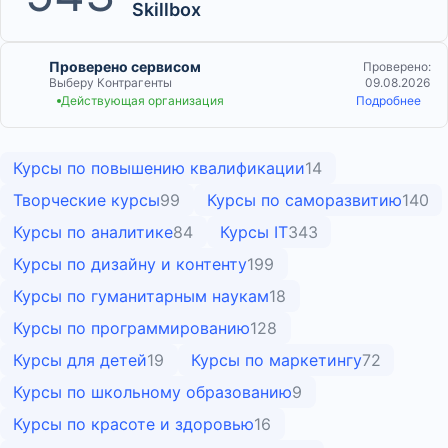
Skillbox
Проверено сервисом
Проверено:
Выберу Контрагенты
09.08.2026
Действующая организация
Подробнее
Курсы по повышению квалификации
14
Творческие курсы
99
Курсы по саморазвитию
140
Курсы по аналитике
84
Курсы IT
343
Курсы по дизайну и контенту
199
Курсы по гуманитарным наукам
18
Курсы по программированию
128
Курсы для детей
19
Курсы по маркетингу
72
Курсы по школьному образованию
9
Курсы по красоте и здоровью
16