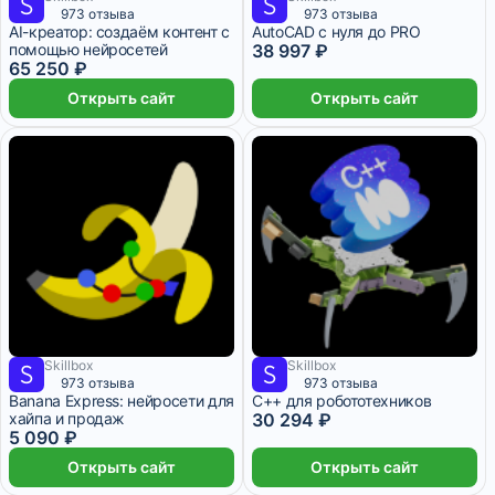
6 499 ₽/мес
2 месяца
2 719 ₽/мес
3 месяца
973 отзыва
973 отзыва
AI-креатор: создаём контент с
AutoCAD с нуля до PRO
помощью нейросетей
38 997 ₽
65 250 ₽
Открыть сайт
Открыть сайт
Skillbox
Skillbox
5 049 ₽/мес
1 месяц
1 697 ₽/мес
1 месяц
973 отзыва
973 отзыва
Banana Express: нейросети для
C++ для робототехников
хайпа и продаж
30 294 ₽
5 090 ₽
Открыть сайт
Открыть сайт