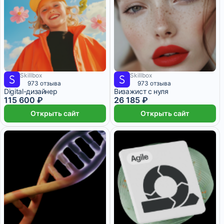
Skillbox
Skillbox
10 509 ₽/мес
16 месяцев
4 364 ₽/мес
3 месяца
973 отзыва
973 отзыва
Digital-дизайнер
Визажист с нуля
115 600 ₽
26 185 ₽
Открыть сайт
Открыть сайт