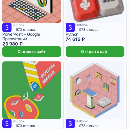
Skillbox
Skillbox
6 218 ₽/мес
4 месяца
3 997 ₽/мес
1 месяц
973 отзыва
973 отзыва
PowerPoint + Google
Python
Презентации
74 616 ₽
23 980 ₽
Открыть сайт
Открыть сайт
Skillbox
Skillbox
4 331 ₽/мес
2 месяца
6 месяцев
973 отзыва
973 отзыва