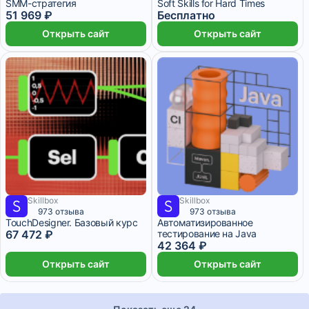
SMM-стратегия
Soft Skills for Hard Times
51 969 ₽
Бесплатно
Открыть сайт
Открыть сайт
Skillbox
Skillbox
5 623 ₽/мес
2 месяца
3 530 ₽/мес
2 месяца
973 отзыва
973 отзыва
TouchDesigner. Базовый курс
Автоматизиро­ван­ное
67 472 ₽
тестирование на Java
42 364 ₽
Открыть сайт
Открыть сайт