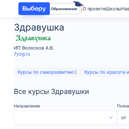
О проекте
Школы
На
Здравушка
ИП Волосков А.В.
7yog.ru
Курсы по саморазвитию
3
Курсы по красоте 
Все курсы Здравушки
Направление
Полна
от