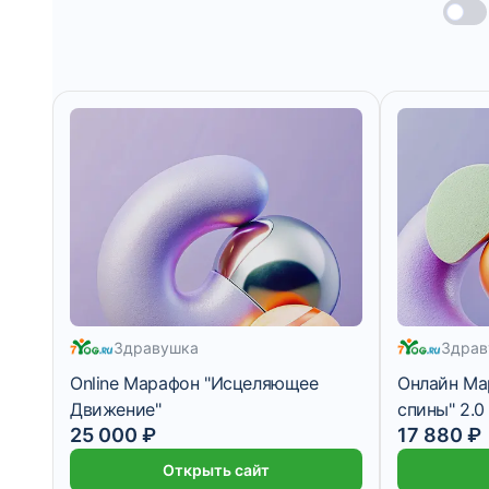
Здравушка
Здрав
Online Марафон "Исцеляющее
Онлайн Ма
Движение"
спины" 2.
2 083 ₽/мес
1 490 ₽/мес
25 000 ₽
17 880 ₽
Открыть сайт