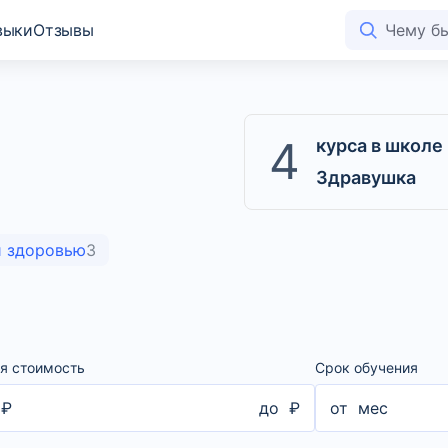
выки
Отзывы
4
курса в школе
Здравушка
и здоровью
3
я стоимость
Срок обучения
₽
до
₽
от
мес