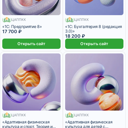
200 месяцев
ЦАППКК
ЦАППКК
200 месяцев
«1С: Предприятие 8»
«1C: Бухгалтерия 8 (редакция
17 700 ₽
3.0)»
18 200 ₽
Открыть сайт
Открыть сайт
ЦАППКК
ЦАППКК
620 месяцев
72 месяца
«Адаптивная физическая
«Адаптивная физическая
культура и спорт. Теория и
культура для детей с