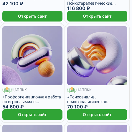
42 100 ₽
Психотерапевтические
технологии в работе
116 800 ₽
психолога» с присвоением
Открыть сайт
Открыть сайт
квалификации «Психолог-
консультант. Психолог-
психотерапевт»
ЦАППКК
ЦАППКК
760 месяцев
950 месяцев
«Профориентационная работа
«Психоанализ,
со взрослыми» с
психоаналитическая
присвоением квалификации
54 600 ₽
психотерапия и
70 100 ₽
«Профориентолог»
психоаналитическое
Открыть сайт
Открыть сайт
консультирование в практике
психолога»