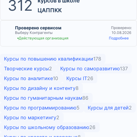
312
курсов в школе
ЦАППКК
Проверено сервисом
Проверено:
Выберу Контрагенты
10.08.2026
Действующая организация
Подробнее
Курсы по повышению квалификации
178
Творческие курсы
2
Курсы по саморазвитию
137
Курсы по аналитике
10
Курсы IT
26
Курсы по дизайну и контенту
8
Курсы по гуманитарным наукам
86
Курсы по программированию
5
Курсы для детей
2
Курсы по маркетингу
2
Курсы по школьному образованию
26
Курсы по красоте и здоровью
8