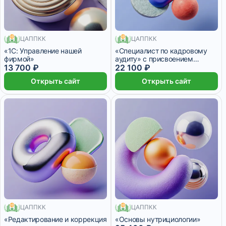
ЦАППКК
ЦАППКК
200 месяцев
280 месяцев
«1С: Управление нашей
«Специалист по кадровому
фирмой»
аудиту» с присвоением
13 700 ₽
квалификации «Кадровый
22 100 ₽
аудитор»
Открыть сайт
Открыть сайт
ЦАППКК
246 месяцев
ЦАППКК
670 месяцев
«Редактирование и коррекция
«Основы нутрициологии»