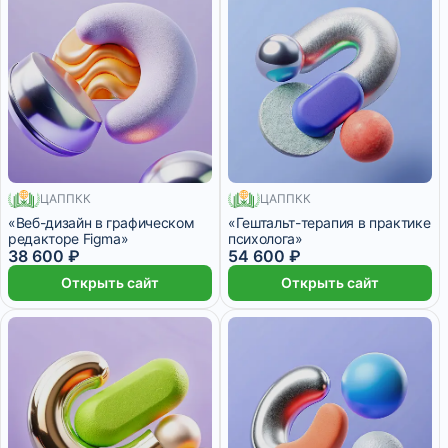
ЦАППКК
ЦАППКК
200 месяцев
510 месяцев
«Веб-дизайн в графическом
«Гештальт-терапия в практике
редакторе Figma»
психолога»
38 600 ₽
54 600 ₽
Открыть сайт
Открыть сайт