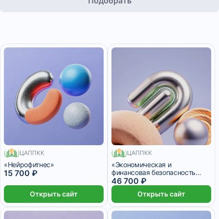
Подобрать
108 месяцев
ЦАППКК
ЦАППКК
550 месяцев
«Нейрофитнес»
«Экономическая и
15 700 ₽
финансовая безопасность
бизнеса»
46 700 ₽
Открыть сайт
Открыть сайт