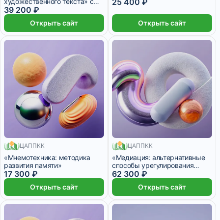
художественного текста» с
25 400 ₽
присвоением квалификации
39 200 ₽
«Редактор средств массовой
Открыть сайт
Открыть сайт
информации»
ЦАППКК
ЦАППКК
180 месяцев
750 месяцев
«Мнемотехника: методика
«Медиация: альтернативные
развития памяти»
способы урегулирования
17 300 ₽
конфликтов» с присвоением
62 300 ₽
квалификации «Специалист в
Открыть сайт
Открыть сайт
области медиации
(медиатор)»