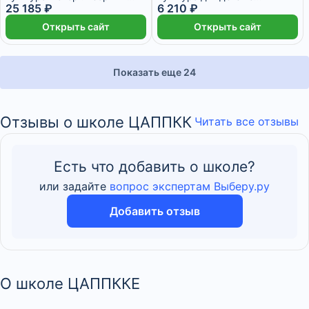
методика
25 185 ₽
тяжелыми и
6 210 ₽
гидрореабилитации»
множественными
Открыть сайт
Открыть сайт
нарушениями развития»
Показать еще 24
Отзывы о школе ЦАППКК
Читать все отзывы
Есть что добавить о школе?
или задайте
вопрос экспертам Выберу.ру
Добавить отзыв
О школе ЦАППККЕ