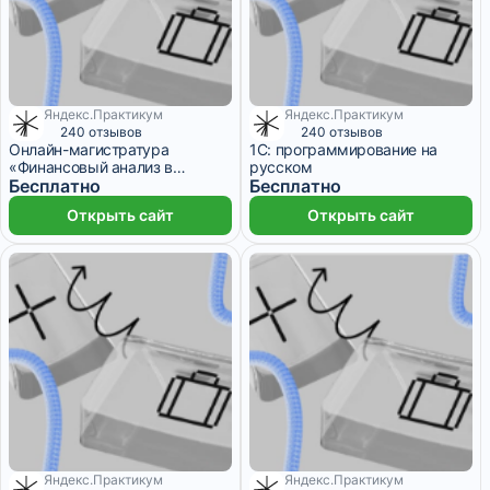
Яндекс.Практикум
Яндекс.Практикум
1 ₽/мес
1 ₽/мес
240 отзывов
240 отзывов
Онлайн-магистратура
1С: программирование на
«Финансовый анализ в
русском
бизнесе»
Бесплатно
Бесплатно
Открыть сайт
Открыть сайт
Яндекс.Практикум
Яндекс.Практикум
5 103 ₽/мес