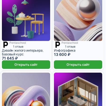
Pentaschool
Pentaschool
3 400 ₽/мес
2 месяца
1 отзыв
1 отзыв
Дизайн жилого интерьера.
Инфографика
Базовый курс
13 600 ₽
71 645 ₽
Открыть сайт
Открыть сайт