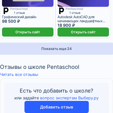
Pentaschool
Pentaschool
1 отзыв
1 отзыв
Графический дизайн
Autodesk AutoCAD для
98 500 ₽
начинающих ландшафтных
дизайнеров
18 900 ₽
Открыть сайт
Открыть сайт
Показать еще 24
Отзывы о школе Pentaschool
Читать все отзывы
Есть что добавить о школе?
или задайте
вопрос экспертам Выберу.ру
Добавить отзыв