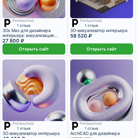
Pentaschool
Pentaschool
4 633 ₽/мес
2 месяца
1 отзыв
1 отзыв
3Ds Max для дизайнера
3D-визуализатор интерьера
интерьера: визуализация
58 520 ₽
проекта
27 800 ₽
Открыть сайт
Открыть сайт
Pentaschool
Pentaschool
8 067 ₽/мес
6 месяцев
4 333 ₽/мес
2 месяца
1 отзыв
1 отзыв
3D-визуализатор интерьера
ArchiCAD для дизайнера