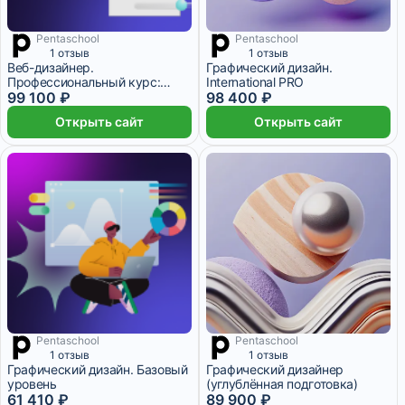
Pentaschool
Pentaschool
5 467 ₽/мес
1 отзыв
1 отзыв
Веб-дизайнер.
Графический дизайн.
Профессиональный курс:
International PRO
дизайн и анимация
99 100 ₽
98 400 ₽
интерфейса
Открыть сайт
Открыть сайт
Pentaschool
Pentaschool
8 990 ₽/мес
9 месяцев
1 отзыв
1 отзыв
Графический дизайн. Базовый
Графический дизайнер
уровень
(углублённая подготовка)
61 410 ₽
89 900 ₽