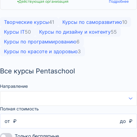
Действующая организация
Подробнее
Творческие курсы
41
Курсы по саморазвитию
10
Курсы IT
50
Курсы по дизайну и контенту
55
Курсы по программированию
6
Курсы по красоте и здоровью
3
Все курсы Pentaschool
Направление
Полная стоимость
от
₽
до
₽
Только бесплатные