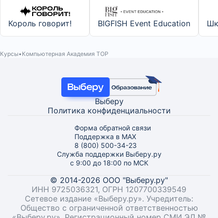
Король говорит!
BIGFISH Event Education
Шк
Курсы
Компьютерная Академия TOP
Выберу
Политика конфиденциальности
Форма обратной связи
Поддержка в MAX
8 (800) 500-34-23
Служба поддержки Выберу.ру
с 9:00 до 18:00 по МСК
© 2014-2026 ООО "Выберу.ру"
ИНН 9725036321, ОГРН 1207700339549
Сетевое издание «Выберу.ру». Учредитель:
Общество с ограниченной ответственностью
«Выберу.ру». Регистрационный номер СМИ ЭЛ №