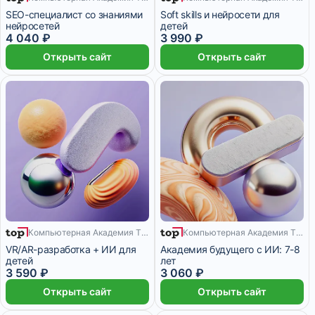
4 месяца
8 месяцев
SEO-специалист со знаниями
Soft skills и нейросети для
нейросетей
детей
4 040 ₽
3 990 ₽
Открыть сайт
Открыть сайт
Компьютерная Академия TOP
Компьютерная Академия TOP
9 месяцев
9 месяцев
VR/AR-разработка + ИИ для
Академия будущего с ИИ: 7-8
детей
лет
3 590 ₽
3 060 ₽
Открыть сайт
Открыть сайт