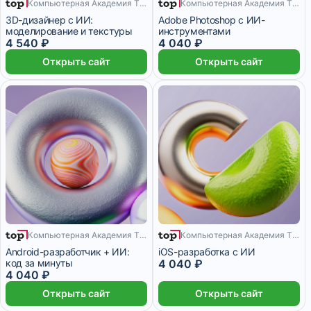
Компьютерная Академия TOP
Компьютерная Академия TOP
9 месяцев
6 месяцев
3D-дизайнер с ИИ:
Adobe Photoshop с ИИ-
моделирование и текстуры
инструментами
4 540 ₽
4 040 ₽
Открыть сайт
Открыть сайт
Компьютерная Академия TOP
12 месяцев
Компьютерная Академия TOP
12 месяцев
Android-разработчик + ИИ:
iOS-разработка с ИИ
код за минуты
4 040 ₽
4 040 ₽
Открыть сайт
Открыть сайт