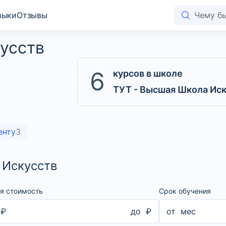
выки
Отзывы
усств
6
курсов в школе
ТУТ - Высшая Школа Ис
енту
3
 Искусств
я стоимость
Срок обучения
₽
до
₽
от
мес