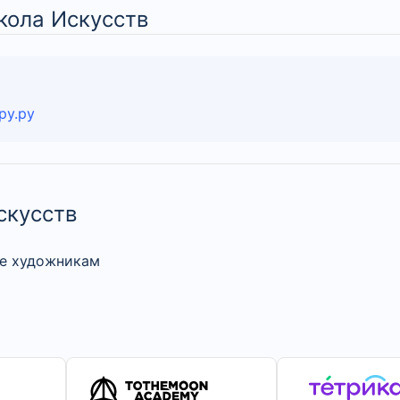
кола Искусств
ру.ру
скусств
ие художникам