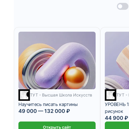
ТУТ - Высшая Школа Искусств
ТУТ -
Научитесь писать картины
УРОВЕНЬ 1
49 000
—
132 000
₽
рисунок
8 месяцев
44 900 ₽
Открыть сайт