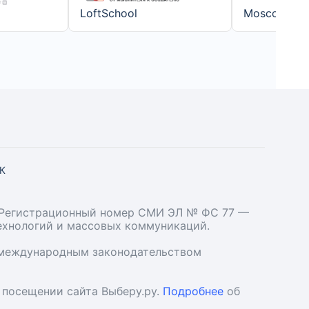
LoftSchool
Moscow Dig
СК
». Регистрационный номер СМИ ЭЛ № ФС 77 —
технологий и массовых коммуникаций.
и международным законодательством
 посещении сайта Выберу.ру.
Подробнее
об