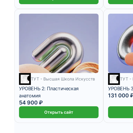
5 — 10 меся
ТУТ - Высшая Школа Искусств
ТУТ -
УРОВЕНЬ 2: Пластическая
УРОВЕНЬ 3
131 000 
анатомия
5 месяцев
54 900 ₽
Открыть сайт