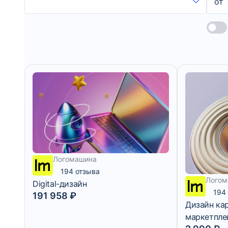
от
Логомашина
194 отзыва
Логом
Digital-дизайн
194
191 958 ₽
Дизайн ка
маркетпле
7 дней