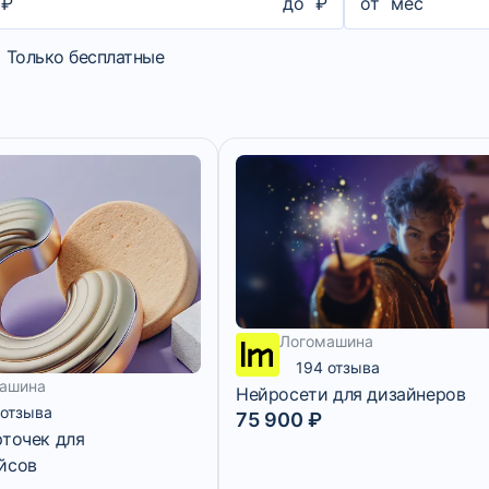
₽
до
₽
от
мес
Только бесплатные
Логомашина
194 отзыва
ашина
Нейросети для дизайнеров
 отзыва
75 900 ₽
рточек для
йсов