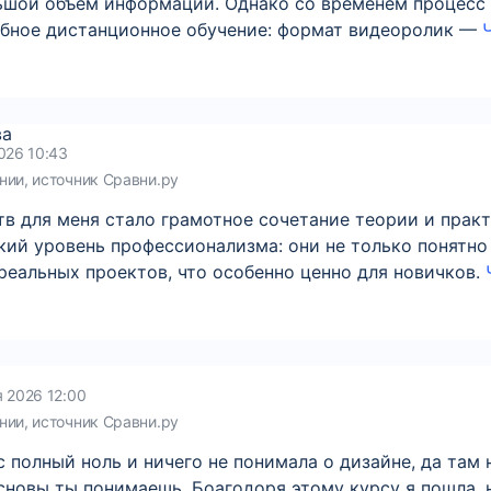
ьшой объем информации. Однако со временем процесс 
обное дистанционное обучение: формат видеоролик —
Ч
ва
026 10:43
нии, источник Сравни.ру
в для меня стало грамотное сочетание теории и прак
ий уровень профессионализма: они не только понятно
реальных проектов, что особенно ценно для новичков.
я 2026 12:00
нии, источник Сравни.ру
с полный ноль и ничего не понимала о дизайне, да там 
сновы ты понимаешь. Боагодоря этому курсу я пошла, 