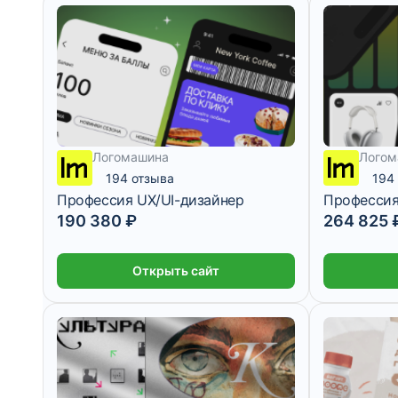
Логомашина
Логом
194 отзыва
194
Профессия UX/UI-дизайнер
Профессия
190 380 ₽
264 825 
Открыть сайт