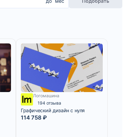
до
мес
Подобрать
Логомашина
194 отзыва
Графический дизайн с нуля
114 758 ₽