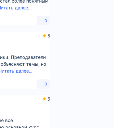
стал более понятным
итать далее...
0
5
тики. Преподаватели
 объясняют темы, но
Читать далее...
0
5
не все
но основной курс