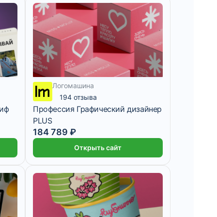
Логомашина
194 отзыва
риф
Профессия Графический дизайнер
PLUS
184 789 ₽
Открыть сайт