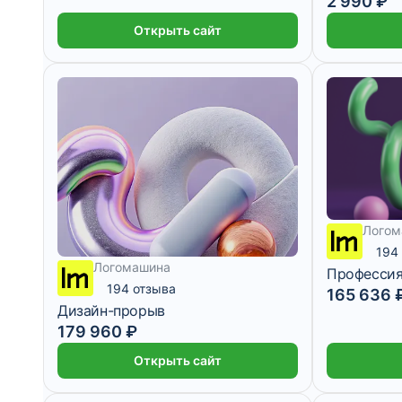
2 990 ₽
Открыть сайт
Логом
194
Логомашина
Профессия
194 отзыва
165 636 
Дизайн-прорыв
179 960 ₽
4 999 ₽/мес
Открыть сайт