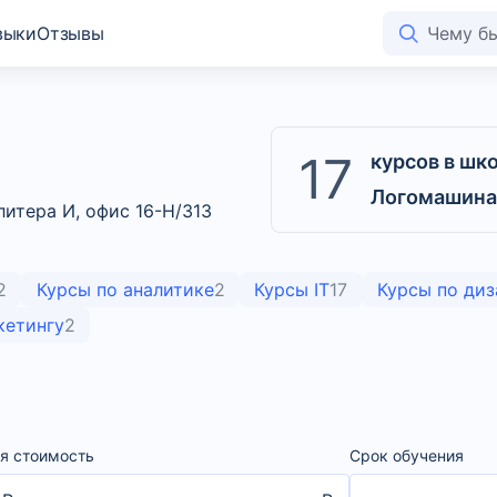
выки
Отзывы
17
курсов в шк
Логомашин
литера И, офис 16-Н/313
2
Курсы по аналитике
2
Курсы IT
17
Курсы по диз
кетингу
2
я стоимость
Срок обучения