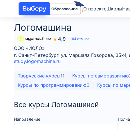
О проекте
Школы
На
Логомашина
4,9
194 отзыва
ООО «ЙОЛО»
г. Санкт-Петербург, ул. Маршала Говорова, 35к4, 
study.logomachine.ru
Творческие курсы
11
Курсы по саморазвитию
Курсы по программированию
6
Курсы по мар
Все курсы Логомашиной
Направление
Полна