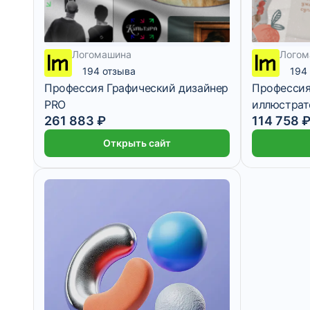
Логомашина
Логом
194 отзыва
194
Профессия Графический дизайнер
Профессия
PRO
иллюстрат
261 883 ₽
114 758 
Минималь
Открыть сайт