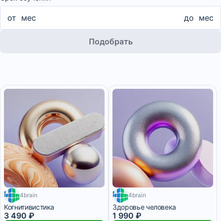
от
мес
до
мес
Подобрать
4brain
4brain
2 месяца
Когнитивистика
Здоровье человека
3 490 ₽
1 990 ₽