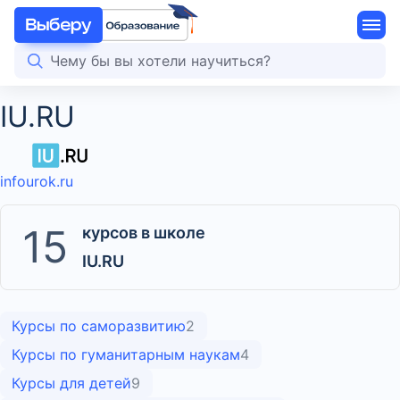
IU.RU
infourok.ru
15
курсов в школе
IU.RU
Курсы по саморазвитию
2
Курсы по гуманитарным наукам
4
Курсы для детей
9