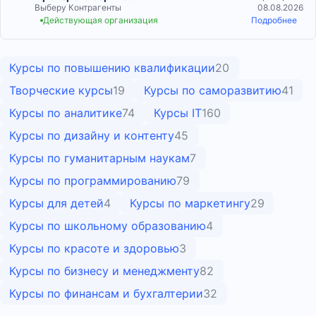
Выберу Контрагенты
08.08.2026
Действующая организация
Подробнее
Курсы по повышению квалификации
20
Творческие курсы
19
Курсы по саморазвитию
41
Курсы по аналитике
74
Курсы IT
160
Курсы по дизайну и контенту
45
Курсы по гуманитарным наукам
7
Курсы по программированию
79
Курсы для детей
4
Курсы по маркетингу
29
Курсы по школьному образованию
4
Курсы по красоте и здоровью
3
Курсы по бизнесу и менеджменту
82
Курсы по финансам и бухгалтерии
32