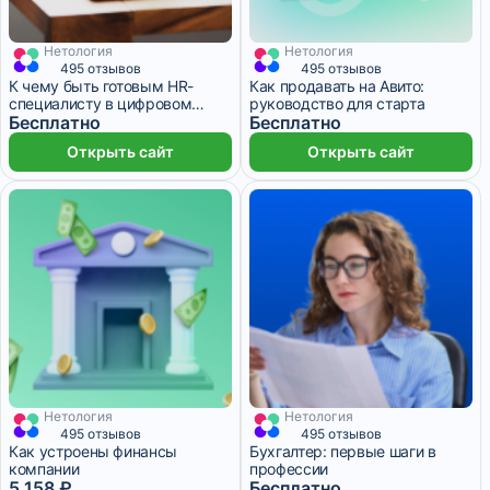
Нетология
Нетология
495 отзывов
495 отзывов
К чему быть готовым HR-
Как продавать на Авито:
специалисту в цифровом
руководство для старта
мире?
Бесплатно
Бесплатно
Открыть сайт
Открыть сайт
Нетология
Нетология
5 158 ₽/мес
1 месяц
495 отзывов
495 отзывов
Как устроены финансы
Бухгалтер: первые шаги в
компании
профессии
5 158 ₽
Бесплатно