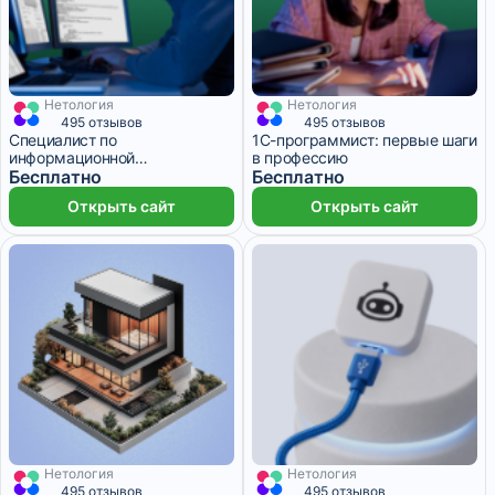
Нетология
Нетология
1 месяц
1 месяц
495 отзывов
495 отзывов
Специалист по
1С-программист: первые шаги
информационной
в профессию
безопасности: старт карьеры
Бесплатно
Бесплатно
Открыть сайт
Открыть сайт
Нетология
Нетология
3 825 ₽/мес
13 месяцев
3 693 ₽/мес
8 месяцев
495 отзывов
495 отзывов