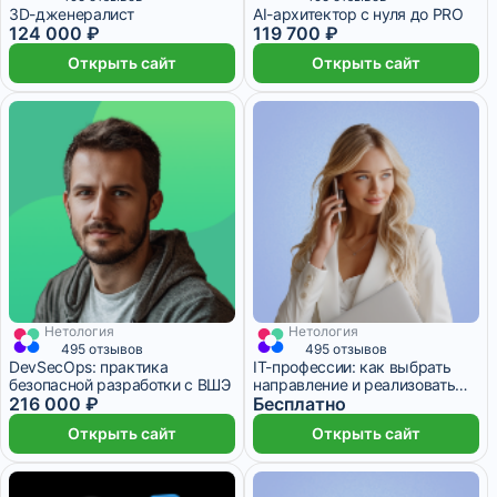
3D-дженералист
AI-архитектор с нуля до PRO
124 000 ₽
119 700 ₽
Открыть сайт
Открыть сайт
Нетология
Нетология
6 000 ₽/мес
6 месяцев
1 месяц
495 отзывов
495 отзывов
DevSecOps: практика
IT-профессии: как выбрать
безопасной разработки с ВШЭ
направление и реализовать
216 000 ₽
себя
Бесплатно
Открыть сайт
Открыть сайт