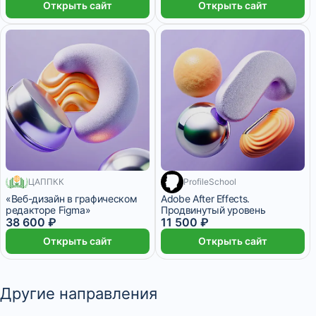
Открыть сайт
Открыть сайт
ЦАППКК
ProfileSchool
200 месяцев
«Веб-дизайн в графическом
Adobe After Effects.
редакторе Figma»
Продвинутый уровень
38 600 ₽
11 500 ₽
Открыть сайт
Открыть сайт
Другие направления