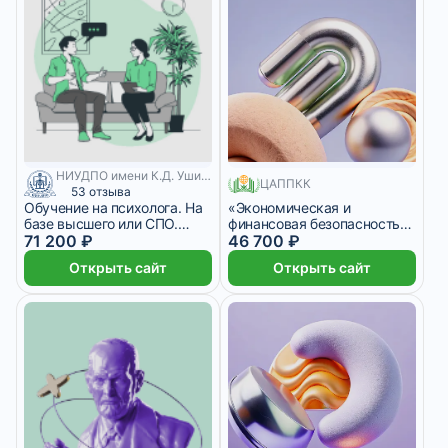
НИУДПО имени К.Д. Ушинского
550 месяцев
ЦАППКК
53 отзыва
Обучение на психолога. На
«Экономическая и
базе высшего или СПО.
финансовая безопасность
Онлайн
71 200 ₽
бизнеса»
46 700 ₽
Открыть сайт
Открыть сайт