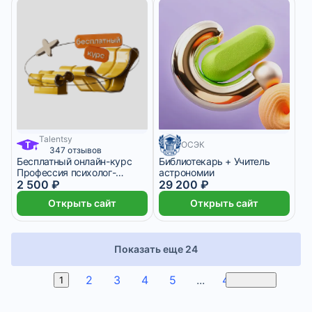
Talentsy
ОСЭК
347 отзывов
Бесплатный онлайн-курс
Библиотекарь + Учитель
Профессия психолог-
астрономии
консультант
2 500 ₽
29 200 ₽
Открыть сайт
Открыть сайт
Показать еще 24
2
3
4
5
...
47
1
Вперед