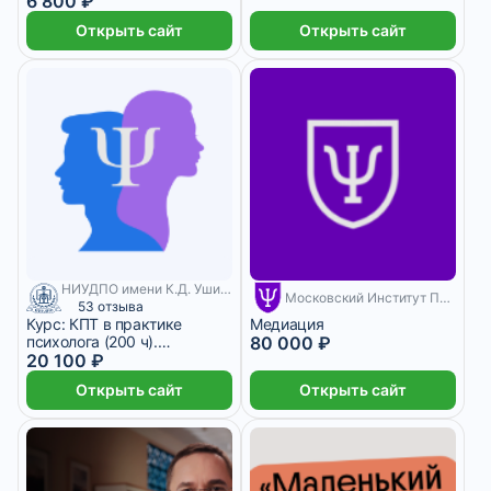
6 800 ₽
организации
Открыть сайт
Открыть сайт
НИУДПО имени К.Д. Ушинского
4 месяца
Московский Институт Психологии
53 отзыва
Курс: КПТ в практике
Медиация
психолога (200 ч).
80 000 ₽
Удостоверение.
20 100 ₽
Открыть сайт
Открыть сайт