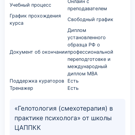
Онлайн с
Учебный процесс
преподавателем
График прохождения
Свободный график
курса
Диплом
установленного
образца РФ о
Документ об окончании
профессиональной
переподготовке и
международный
диплом MBA
Поддержка кураторов
Есть
Тренажер
Есть
«Гелотология (смехотерапия) в
практике психолога» от школы
ЦАППКК