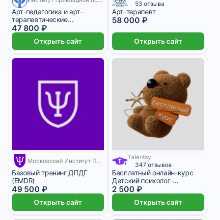
53 отзыва
Арт-педагогика и арт-
Арт-терапевт
терапевтические
58 000 ₽
технологии
47 800 ₽
Открыть сайт
Открыть сайт
Talentsy
Московский Институт Психологии
347 отзывов
Базовый тренинг ДПДГ
Бесплатный онлайн-курс
(EMDR)
Детский психолог-
49 500 ₽
консультант
2 500 ₽
Открыть сайт
Открыть сайт