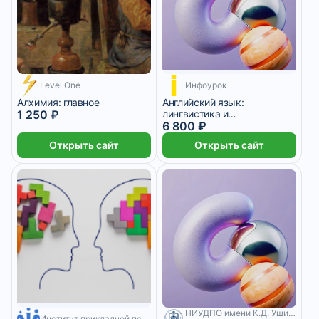
1 700 ₽/мес
3 месяца
Level One
Инфоурок
Алхимия: главное
Английский язык:
1 250 ₽
лингвистика и
межкультурные
6 800 ₽
коммуникации
Открыть сайт
Открыть сайт
НИУДПО имени К.Д. Ушинского
Институт прикладной психологии в социальной сфере