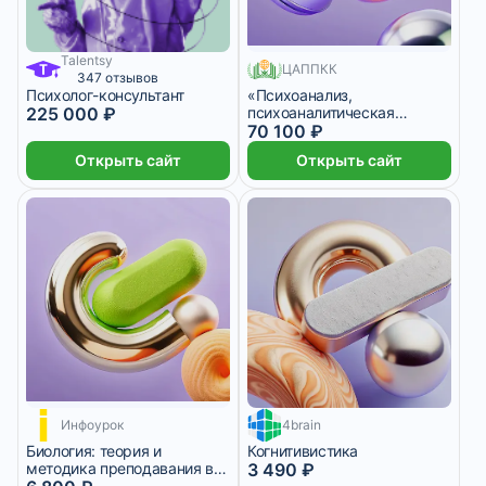
Talentsy
950 месяцев
ЦАППКК
347 отзывов
Психолог-консультант
«Психоанализ,
225 000 ₽
психоаналитическая
психотерапия и
70 100 ₽
психоаналитическое
Открыть сайт
Открыть сайт
консультирование в
практике психолога»
1 900 ₽/мес
3 месяца
Инфоурок
4brain
Биология: теория и
Когнитивистика
методика преподавания в
3 490 ₽
образовательной