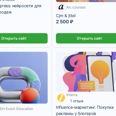
press: нейросети для
7 дней
Aic.courses
продаж
Cjm & jtbd
2 500 ₽
Открыть сайт
Открыть сайт
Interra
2 500 ₽/мес
1 отзыв
Influence-маркетинг. Покупка
SH Event Education
рекламы у блогеров