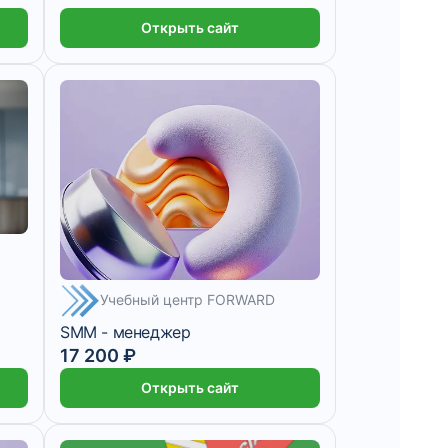
Открыть сайт
Учебный центр FORWARD
SMM - менеджер
17 200 ₽
8 600 ₽/мес
3 месяца
Открыть сайт