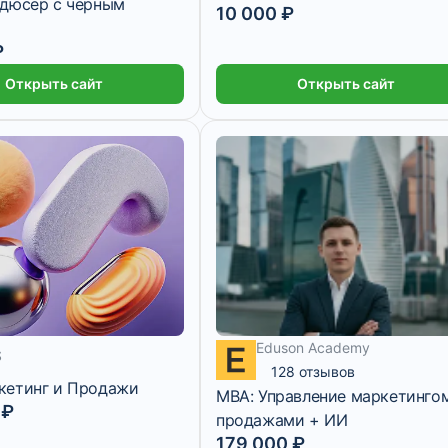
одюсер с черным
10 000 ₽
₽
Открыть сайт
Открыть сайт
Eduson Academy
ес
S
128 отзывов
кетинг и Продажи
MBA: Управление маркетинго
 ₽
14 916 ₽/мес
11 месяцев
продажами + ИИ
179 000 ₽