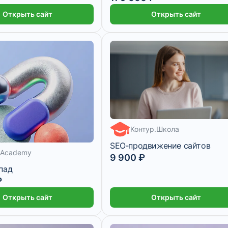
Открыть сайт
Открыть сайт
Контур.Школа
SEO‑продвижение сайтов
 Academy
9 900 ₽
пад
₽
с
2 месяца
Открыть сайт
Открыть сайт