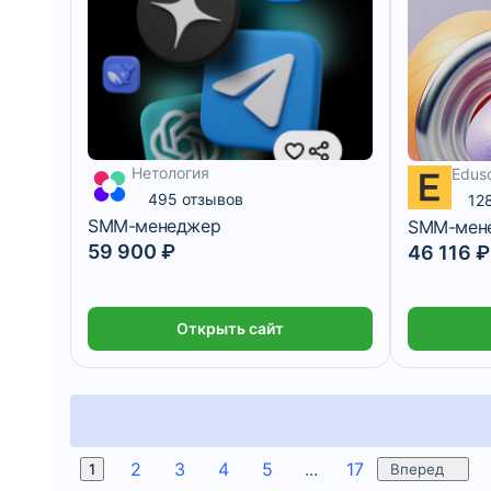
Нетология
Edus
2 772 ₽/мес
5 месяцев
3 843 ₽/ме
495 отзывов
12
SMM-менеджер
SMM-мене
59 900 ₽
46 116 ₽
Открыть сайт
2
3
4
5
...
17
1
Вперед