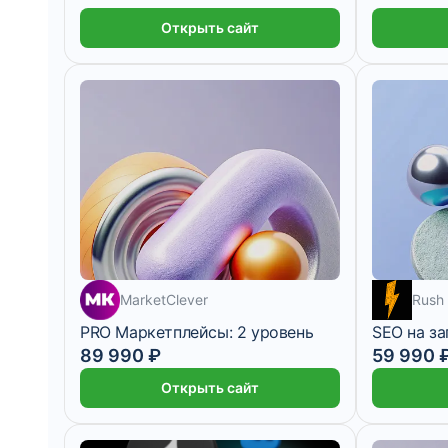
Открыть сайт
MarketClever
Rush
PRO Маркетплейсы: 2 уровень
SEO на за
89 990 ₽
59 990 
7 499 ₽/мес
3 месяца
4 999 ₽/ме
Открыть сайт