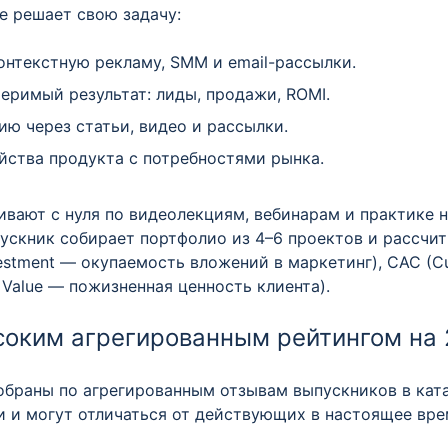
е решает свою задачу:
онтекстную рекламу, SMM и email-рассылки.
меримый результат: лиды, продажи, ROMI.
ию через статьи, видео и рассылки.
йства продукта с потребностями рынка.
вают с нуля по видеолекциям, вебинарам и практике н
ыпускник собирает портфолио из 4–6 проектов и рассч
vestment — окупаемость вложений в маркетинг), CAC (C
e Value — пожизненная ценность клиента).
ысоким агрегированным рейтингом на
обраны по агрегированным отзывам выпускников в ката
и и могут отличаться от действующих в настоящее вре