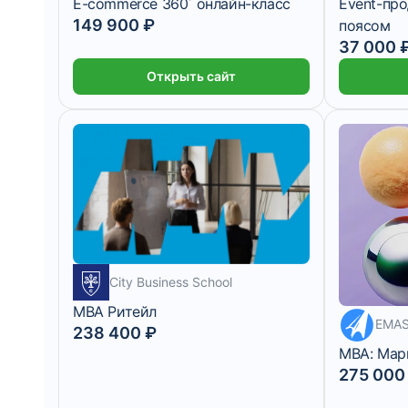
E-commerce 360˚ онлайн-класс
Event-пр
149 900 ₽
поясом
37 000 
Открыть сайт
City Business School
MBA Ритейл
22 916 ₽/м
EMA
238 400 ₽
MBA: Мар
275 000