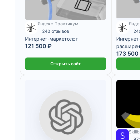
7 083 ₽/ме
Яндекс.Практикум
Янде
4 960 ₽/мес
240 отзывов
24
Интернет-маркетолог
Интернет
121 500 ₽
расшире
173 500
Открыть сайт
Skill
1 697 ₽/ме
97