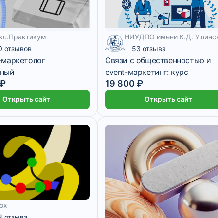
с
кс.Практикум
НИУДПО имени К.Д. Ушинс
0 отзывов
53 отзыва
-маркетолог
Связи с общественностью и
нный
event-маркетинг: курс
 ₽
19 800 ₽
Открыть сайт
Открыть сайт
box
с
1 месяц
3 отзыва