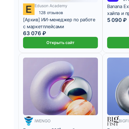
Eduson Academy
Banana Ex
128 отзывов
хайпа и 
[Архив] ИИ-менеджер по работе
5 090 ₽
2 628 ₽/мес
5 месяцев
с маркетплейсами
63 076 ₽
Открыть сайт
24 983 ₽/мес
4 месяца
iWENGO
BIGFI