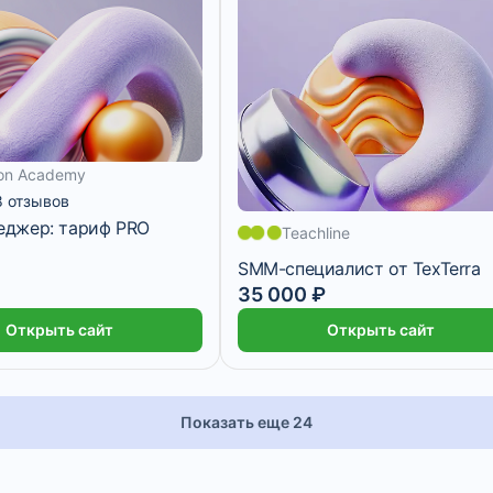
on Academy
с
4 месяца
8 отзывов
джер: тариф PRO
Teachline
SMM-специалист от TexTerra
35 000 ₽
17 500 ₽/мес
2 месяца
Открыть сайт
Открыть сайт
Показать еще 24