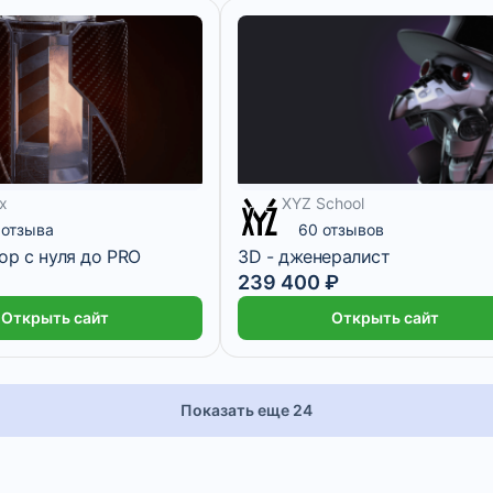
2 месяца
20 месяцев
ox
XYZ School
 отзыва
60 отзывов
ор с нуля до PRO
3D - дженералист
239 400 ₽
Открыть сайт
Открыть сайт
Показать еще 24