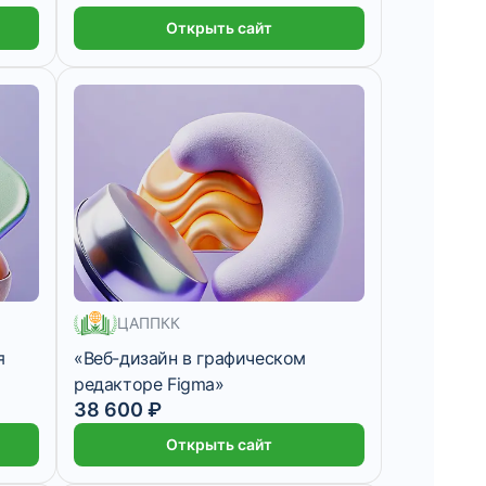
Открыть сайт
ЦАППКК
я
«Веб-дизайн в графическом
редакторе Figma»
200 месяцев
38 600 ₽
Открыть сайт