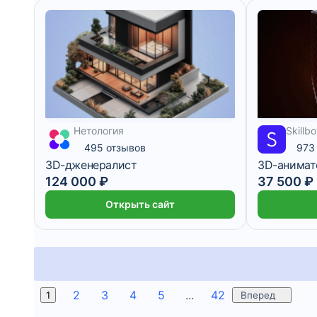
3 825 ₽/мес
13 месяцев
1 563 ₽/мес
Нетология
Skillb
495 отзывов
973
3D-дженералист
3D-анимат
124 000 ₽
37 500 ₽
Открыть сайт
2
3
4
5
...
42
1
Вперед