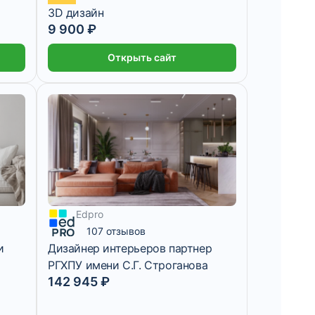
3D дизайн
9 900 ₽
Открыть сайт
Edpro
9 месяцев
107 отзывов
и
Дизайнер интерьеров партнер
РГХПУ имени С.Г. Строганова
142 945 ₽