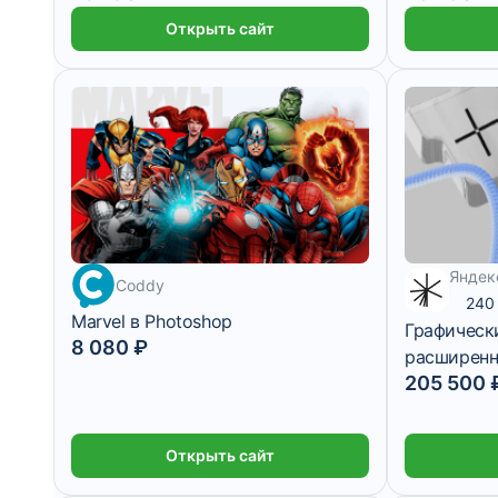
Открыть сайт
Яндек
8 389 ₽/мес
Coddy
240
Marvel в Photoshop
Графическ
8 080 ₽
расширен
205 500 
Открыть сайт