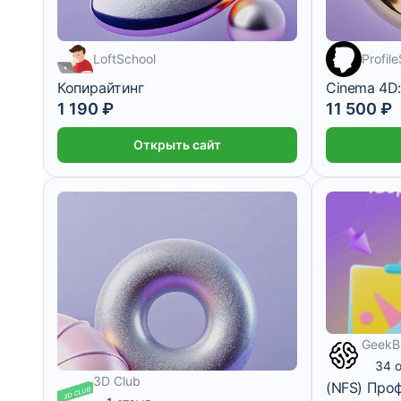
LoftSchool
Profil
Копирайтинг
Cinema 4D
1 190 ₽
11 500 ₽
Открыть сайт
GeekB
34 
3D Club
(NFS) Про