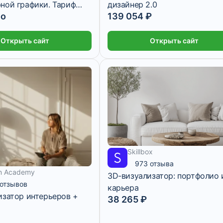
ной графики. Тариф
дизайнер 2.0
но
139 054 ₽
ый. Вводный курс
Открыть сайт
Открыть сайт
Skillbox
1 594 ₽/мес
1 месяц
973 отзыва
n Academy
3D-визуализатор: портфолио 
 отзывов
карьера
изатор интерьеров +
38 265 ₽
3 месяца