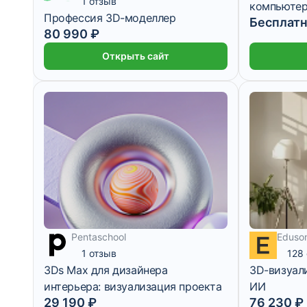
1 отзыв
компьютер
Профессия 3D-моделлер
Бесплат
Оптимальн
80 990 ₽
3 600 ₽/мес
6 месяцев
Открыть сайт
Pentaschool
Eduso
1 отзыв
128
3Ds Max для дизайнера
3D-визуал
интерьера: визуализация проекта
ИИ
6 352 ₽/мес
29 190 ₽
76 230 ₽