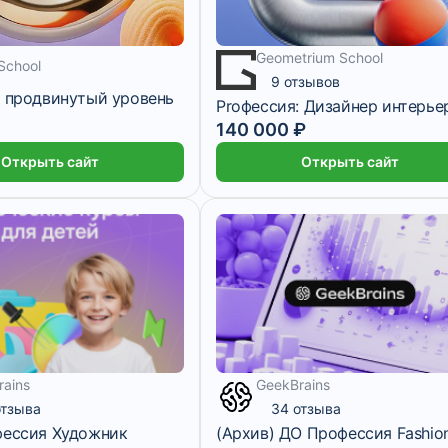
Geometrium School
eSchool
9 отзывов
: продвинутый уровень
Proфессия: Дизайнер интерье
5 833 ₽/мес
8 месяцев
140 000 ₽
Открыть сайт
Открыть сайт
rains
GeekBrains
4 486 ₽/мес
отзыва
34 отзыва
фессия Художник
(Архив) ДО Профессия Fashio