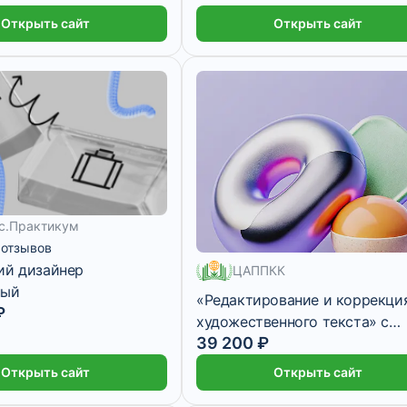
Открыть сайт
Открыть сайт
с.Практикум
 отзывов
ий дизайнер
ЦАППКК
ный
«Редактирование и коррекци
₽
художественного текста» с
670 месяцев
39 200 ₽
присвоением квалификации
«Редактор средств массовой
Открыть сайт
Открыть сайт
информации»