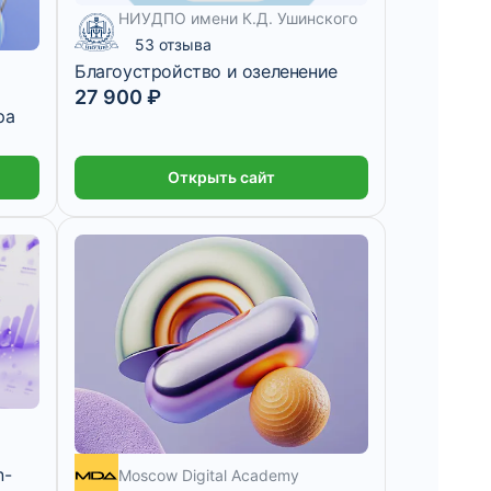
НИУДПО имени К.Д. Ушинского
53 отзыва
Благоустройство и озеленение
27 900 ₽
ра
Открыть сайт
n-
Moscow Digital Academy