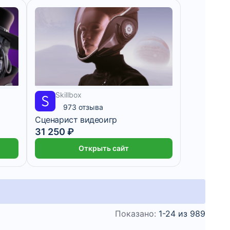
2 604 ₽/мес
1 месяц
Skillbox
973 отзыва
Сценарист видеоигр
31 250 ₽
Открыть сайт
Показано:
1-24 из 989