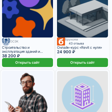
Бруноям
ОСЭК
43 отзыва
Строительство и
Онлайн-курс «Revit с нуля»
эксплуатация зданий и
24 900 ₽
сооружений + Ландшафтный
38 200 ₽
дизайн городских
Открыть сайт
Открыть сайт
пространств