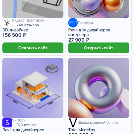
Яндекс.Практикум
6 389 ₽/мес
Графиум
2 325 ₽/мес
1 месяц
240 отзывов
3D-дизайнер
Revit для дизайнеров
156 500 ₽
интерьера
27 900 ₽
Открыть сайт
Открыть сайт
Skillbox
8 333 ₽/мес
Школа моделей Verona
12 месяцев
8 361 ₽/мес
2 месяца
973 отзыва
Revit для дизайнеров
Total Modeling