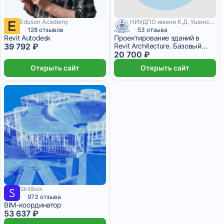
Eduson Academy
НИУДПО имени К.Д. Ушинского
3 316 ₽/мес
2 месяца
128 отзывов
53 отзыва
Revit Autodesk
Проектирование зданий в
39 792 ₽
Revit Architecture. Базовый
курс
20 700 ₽
Открыть сайт
Открыть сайт
Skillbox
4 470 ₽/мес
2 месяца
973 отзыва
BIM-координатор
53 637 ₽