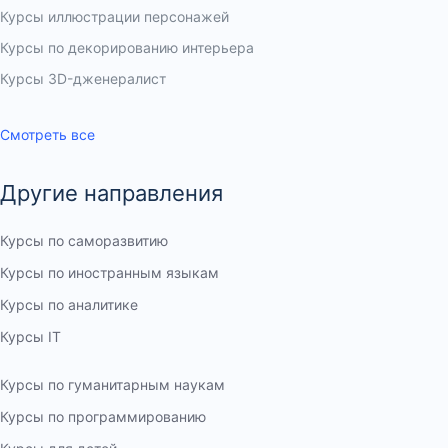
Курсы иллюстрации персонажей
Курсы по декорированию интерьера
Курсы 3D-дженералист
Курсы Контент-менеджер
Курсы Adobe Animate
Курсы CorelDraw
Курсы по блогерству
Курсы по продуктовому дизайну
Курсы дизайна интерфейсов (UX/UI)
Курсы SketchUP для ландшафтных дизайнеров
Курсы концепт-арта
Курсы 3D Max для дизайнеров интерьера
Курсы по дизайну мобильных приложений
Курсы After Effects
Курсы геймдизайн
Курсы коммерческого художника-иллюстратора
Смотреть все
Другие направления
Курсы по саморазвитию
Курсы по иностранным языкам
Курсы по аналитике
Курсы IT
Курсы по гуманитарным наукам
Курсы по программированию