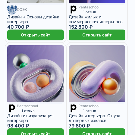
Pentaschool
ОСЭК
1 отзыв
Дизайн + Основы дизайна
Дизайн жилых и
интерьера
коммерческих интерьеров
40 700 ₽
152 800 ₽
Открыть сайт
Открыть сайт
Pentaschool
Pentaschool
5 467 ₽/мес
11 месяцев
18 700 ₽/мес
9 месяцев
1 отзыв
1 отзыв
Дизайн и визуализация
Дизайн интерьера. С нуля
интерьера
до первых заказов
98 400 ₽
79 800 ₽
Открыть сайт
Открыть сайт