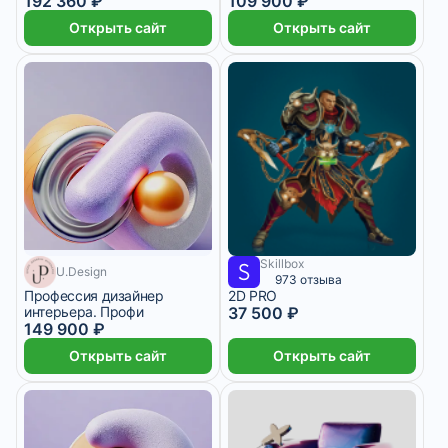
192 360 ₽
109 900 ₽
Открыть сайт
Открыть сайт
Skillbox
4 000 ₽/мес
8 месяцев
U.Design
3 125 ₽/мес
2 месяца
973 отзыва
Профессия дизайнер
2D PRO
интерьера. Профи
37 500 ₽
149 900 ₽
Открыть сайт
Открыть сайт