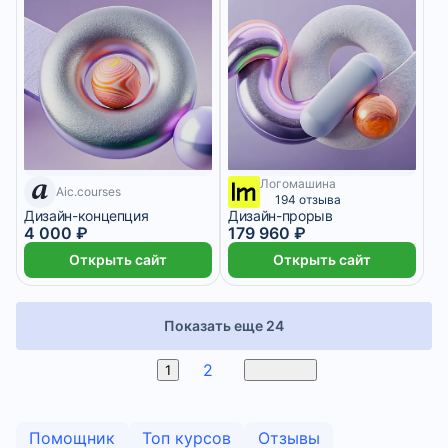
Логомашина
7 дней
4 999 ₽/мес
Aic.courses
194 отзыва
Дизайн-концепция
Дизайн-прорыв
4 000 ₽
179 960 ₽
Открыть сайт
Открыть сайт
Показать еще 24
2
3
1
Вперед
Помощник
Топ курсов
Отзывы