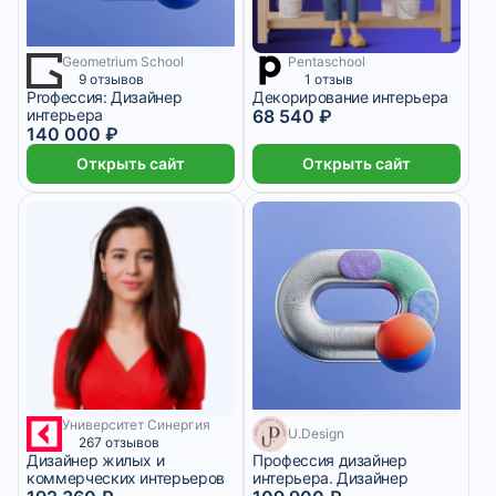
Geometrium School
Pentaschool
5 833 ₽/мес
8 месяцев
9 отзывов
1 отзыв
Proфессия: Дизайнер
Декорирование интерьера
интерьера
68 540 ₽
140 000 ₽
Открыть сайт
Открыть сайт
Университет Синергия
4 000 ₽/мес
8 месяцев
U.Design
267 отзывов
Дизайнер жилых и
Профессия дизайнер
коммерческих интерьеров
интерьера. Дизайнер