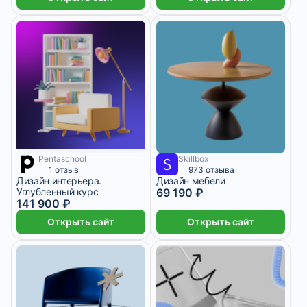
Pentaschool
Skillbox
5 766 ₽/мес
3 месяца
1 отзыв
973 отзыва
Дизайн интерьера.
Дизайн мебели
Углубленный курс
69 190 ₽
141 900 ₽
Открыть сайт
Открыть сайт