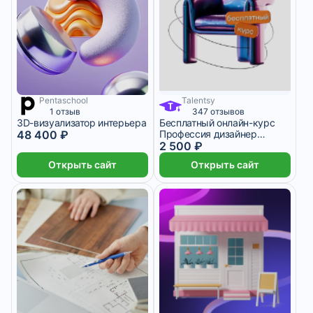
Pentaschool
Talentsy
8 067 ₽/мес
6 месяцев
1 отзыв
347 отзывов
3D-визуализатор интерьера
Бесплатный онлайн-курс
48 400 ₽
Профессия дизайнер
интерьера
2 500 ₽
Открыть сайт
Открыть сайт