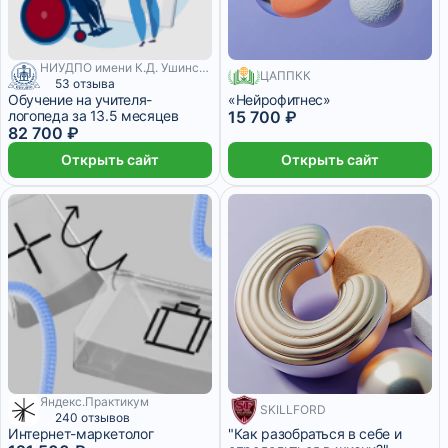
НИУДПО имени К.Д. Ушинского
108 месяцев
ЦАППКК
53 отзыва
Обучение на учителя-
«Нейрофитнес»
логопеда за 13.5 месяцев
15 700 ₽
82 700 ₽
Открыть сайт
Открыть сайт
Яндекс.Практикум
4 960 ₽/мес
SKILLFORD
240 отзывов
Интернет-маркетолог
"Как разобраться в себе и