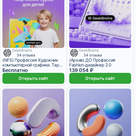
GeekBrains
GeekBrains
4 486 ₽/мес
34 отзыва
34 отзыва
(NFS) Профессия Художник
(Архив) ДО Профессия
компьютерной графики. Тариф
Fashion-дизайнер 2.0
Оптимальный. Вводный курс
Бесплатно
139 054 ₽
Открыть сайт
Открыть сайт