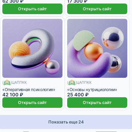
конфликтов» с присвоением
62 300 ₽
17 300 ₽
квалификации «Специалист в
Открыть сайт
Открыть сайт
области медиации
(медиатор)»
ЦАППКК
ЦАППКК
540 месяцев
246 месяцев
«Оперативная психология»
«Основы нутрициологии»
42 100 ₽
25 400 ₽
Открыть сайт
Открыть сайт
Показать еще 24