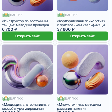
ЦАППКК
ЦАППКК
144 месяца
580 месяцев
«Инструктор по восточным
«Корпоративная психология»
танцам: методика проведения
с присвоением квалификации
и организации занятий»
6 700 ₽
«Корпоративный психолог»
37 600 ₽
Открыть сайт
Открыть сайт
ЦАППКК
ЦАППКК
750 месяцев
180 месяцев
«Медиация: альтернативные
«Мнемотехника: методика
способы урегулирования
развития памяти»