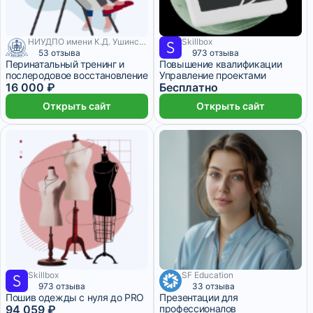
НИУДПО имени К.Д. Ушинского
Skillbox
6 месяцев
53 отзыва
973 отзыва
Перинатальный тренинг и
Повышение квалификации
послеродовое восстановление
Управление проектами
16 000 ₽
Бесплатно
Открыть сайт
Открыть сайт
Skillbox
SF Education
4 275 ₽/мес
8 месяцев
1 666 ₽/мес
1 месяц
973 отзыва
33 отзыва
Пошив одежды с нуля до PRO
Презентации для
94 059 ₽
профессионалов