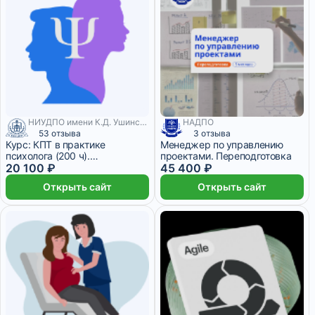
НИУДПО имени К.Д. Ушинского
НАДПО
53 отзыва
3 отзыва
Курс: КПТ в практике
Менеджер по управлению
психолога (200 ч).
проектами. Переподготовка
Удостоверение.
20 100 ₽
45 400 ₽
Открыть сайт
Открыть сайт