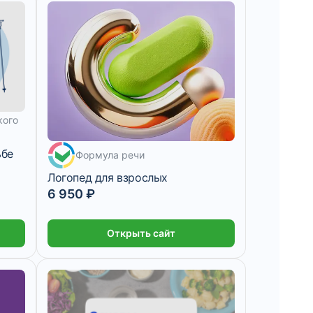
кого
6 950 ₽/мес
15 дней
ьбе
Формула речи
Логопед для взрослых
6 950 ₽
Открыть сайт