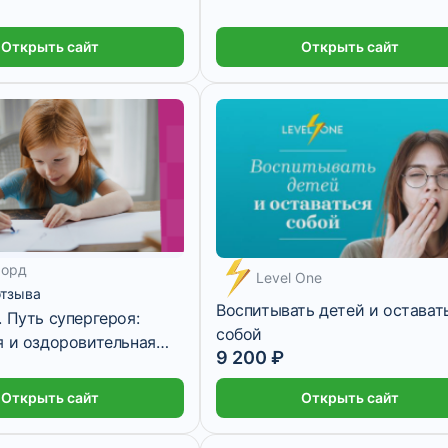
Открыть сайт
Открыть сайт
форд
Level One
отзыва
Воспитывать детей и остават
 Путь супергероя:
собой
я и оздоровительная
9 200 ₽
 для детей от 6 лет
Открыть сайт
Открыть сайт