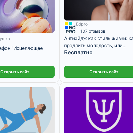
Edpro
107 отзывов
Антиэйдж как стиль жизни: к
ушка
продлить молодость, или
рафон "Исцеляющее
Бесплатно
секреты, которые должен зна
каждый
Открыть сайт
Открыть сайт