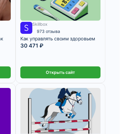
Skillbox
5 078 ₽/мес
1 месяц
973 отзыва
ак
Как управлять своим здоровьем
30 471 ₽
ть
Открыть сайт