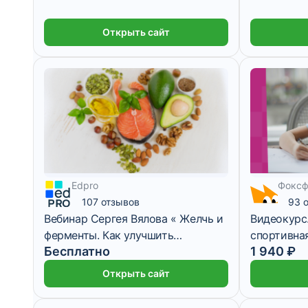
Открыть сайт
Edpro
Фокс
107 отзывов
93 
Вебинар Сергея Вялова « Желчь и
Видеокурс.
ферменты. Как улучшить
спортивна
Бесплатно
1 940 ₽
пищеварение с помощью
подготовка
ферментов и правильной работы
Открыть сайт
желчного пузыря»