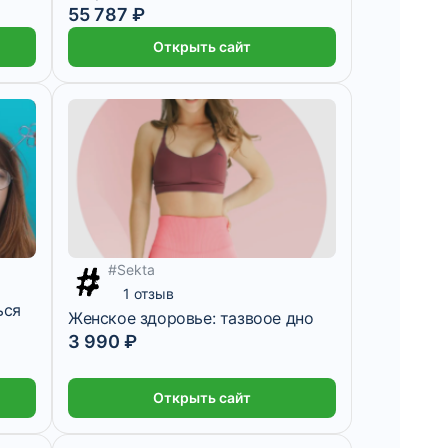
55 787 ₽
Открыть сайт
#Sekta
1 отзыв
ься
Женское здоровье: тазвоое дно
3 990 ₽
Открыть сайт