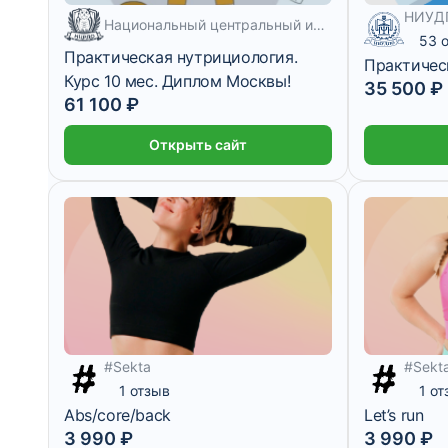
НИУДП
Национальный центральный институт развития дополнительного образования
53 
Практическая нутрициология.
Практичес
Курс 10 мес. Диплом Москвы!
35 500 ₽
61 100 ₽
Открыть сайт
#Sekta
#Sekt
1 отзыв
1 о
Abs/core/back
Let’s run
3 990 ₽
3 990 ₽