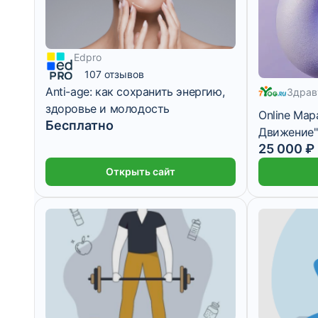
Edpro
107 отзывов
2 083 ₽/мес
Anti-age: как сохранить энергию,
Здрав
здоровье и молодость
Online Ма
Бесплатно
Движение"
25 000 ₽
Открыть сайт