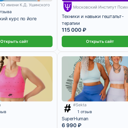
О имени К.Д. Ушинского
5 месяцев
отзыва
Техники и навыки гештальт-
кий курс по йоге
терапии
115 000 ₽
Открыть сайт
Открыть сайт
a
#Sekta
тзыв
1 отзыв
SuperHuman
6 990 ₽