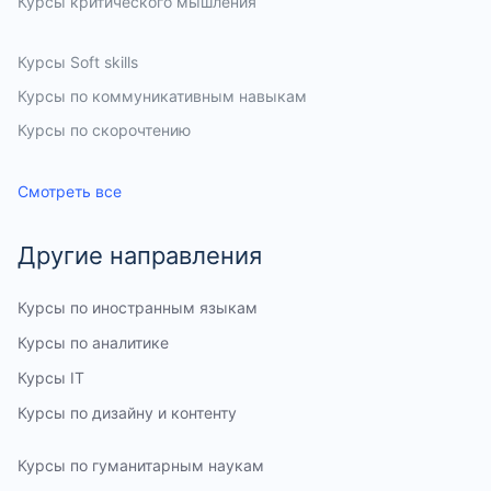
Курсы критического мышления
Курсы по шахматам
Курсы по ораторскому мастерству
Курсы по музыке
Курсы по культуре
Курсы для кондитеров
Курсы по воспитанию детей
Курсы по эмоциональному интеллекту
Курсы пошива одежды
Курсы по тайм-менеджменту
Курсы Soft skills
Курсы по коммуникативным навыкам
Курсы по скорочтению
Курсы по профориентации
Курсы по кино
Курсы по компьютерной грамотности
Курсы по рисованию на графическом планшете
Курсы по религии
Курсы по фотографии
Курсы по мнемотехнике
Смотреть все
Другие направления
Курсы по иностранным языкам
Курсы по аналитике
Курсы IT
Курсы по дизайну и контенту
Курсы по гуманитарным наукам