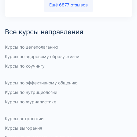
Ещё 6877 отзывов
Все курсы направления
Курсы по целеполаганию
Курсы по здоровому образу жизни
Курсы по коучингу
Курсы по работе в команде
Курсы по лидерству
Курсы общеразвивающие
Курсы по русскому языку
Курсы дополнительного профессионального образования
Курсы по презентации
Курсы по профайлингу
Курсы по гитаре
Курсы по развитию мышления
Курсы по эффективному общению
Курсы по нутрициологии
Курсы по журналистике
Курсы по личностному росту
Курсы Ableton Live
Курсы по самооценке
Курсы по деловому общению
Курсы мастерства публичных выступлений
Курсы по развитию внимания
Курсы по здоровью и уходу за собой
Курсы по наставничеству
Курсы по творческому мышлению
Курсы астрологии
Курсы выгорания