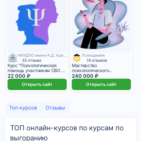
НИУДПО имени К.Д. Ушинского
Психодемия
500 месяцев
53 отзыва
19 отзывов
Курс "Психологическая
Мастерство
помощь участникам СВО и
психологического
их семьям"
22 000 ₽
консультирования
240 000 ₽
Открыть сайт
Открыть сайт
Топ курсов
Отзывы
ТОП онлайн-курсов по курсам по
выгоранию