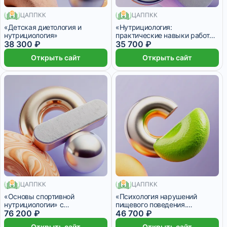
ЦАППКК
ЦАППКК
400 месяцев
52 месяца
«Детская диетология и
«Нутрициология:
нутрициология»
практические навыки работы
38 300 ₽
с избыточной массой тела»
35 700 ₽
Открыть сайт
Открыть сайт
ЦАППКК
ЦАППКК
1012 месяцев
680 месяцев
«Основы спортивной
«Психология нарушений
нутрициологии» с
пищевого поведения.
присвоением квалификации
76 200 ₽
Стратегии оказания
46 700 ₽
«Фитнес-нутрициолог»
психологической помощи» с
Открыть сайт
Открыть сайт