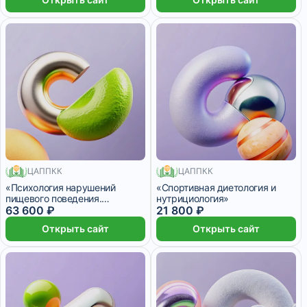
присвоением квалификации
«Консультант по коррекции
веса и психологии пищевого
поведения»
ЦАППКК
ЦАППКК
1040 месяцев
220 месяцев
«Психология нарушений
«Спортивная диетология и
пищевого поведения.
нутрициология»
Стратегии оказания
63 600 ₽
21 800 ₽
психологической помощи» с
Открыть сайт
Открыть сайт
присвоением квалификации
«Консультант по питанию»