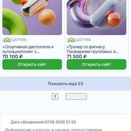
ЦАППКК
ЦАППКК
1020 месяцев
1230 месяцев
«Спортивная диетология и
«Тренер по фитнесу.
нутрициология» с
Проведение групповых и
присвоением квалификации
70 100 ₽
индивидуальных
71 500 ₽
«Специалист по спортивной
физкультурно-
Открыть сайт
Открыть сайт
нутрициологии»
оздоровительных занятий по
фитнесу с дополнительной
специализацией в области
фитнес-нутрициологии» с
Показать еще 23
присвоением квалификации
«Тренер по фитнесу» с
дополнительной
2
1
Вперед
квалификацией «Фитнес
Дата обновления:
07.08.2026 01:25
Информация о курсах и школах предоставлена