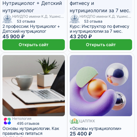
НИУДПО имени К.Д. Ушинского
НИУДПО имени К.Д. Ушинского
53 отзыва
53 отзыва
2 профессии: Нутрициолог +
Курс: Инструктор по фитнесу
Детский нутрициолог
и нутрициологии за 7 мес.
45 900 ₽
43 200 ₽
Открыть сайт
Открыть сайт
Нетология
246 месяцев
ЦАППКК
1 550 ₽/мес
1 месяц
495 отзывов
Основы нутрициологии. Как
«Основы нутрициологии»
правильно питаться
25 400 ₽