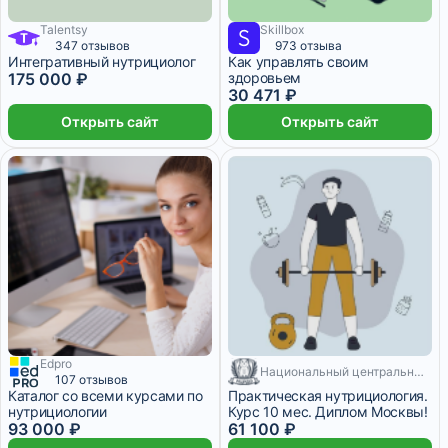
Talentsy
Skillbox
5 078 ₽/мес
1 месяц
347 отзывов
973 отзыва
Интегративный нутрициолог
Как управлять своим
175 000 ₽
здоровьем
30 471 ₽
Открыть сайт
Открыть сайт
Edpro
Национальный центральный институт развития дополнительного образования
107 отзывов
Каталог со всеми курсами по
Практическая нутрициология.
нутрициологии
Курс 10 мес. Диплом Москвы!
93 000 ₽
61 100 ₽