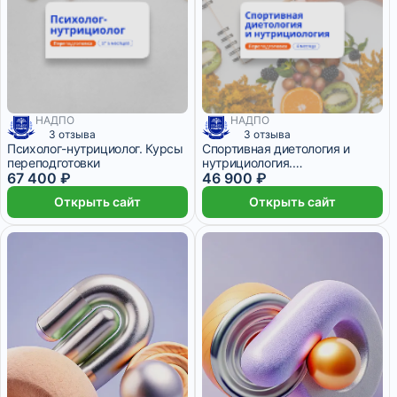
НАДПО
НАДПО
3 отзыва
3 отзыва
Психолог-нутрициолог. Курсы
Спортивная диетология и
переподготовки
нутрициология.
67 400 ₽
Переподготовка
46 900 ₽
Открыть сайт
Открыть сайт