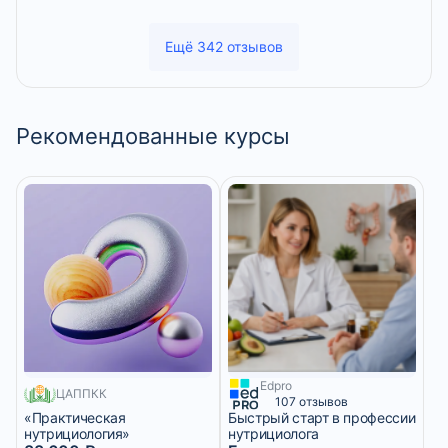
Ещё 342 отзывов
Рекомендованные курсы
Edpro
1260 месяцев
ЦАППКК
107 отзывов
«Практическая
Быстрый старт в профессии
нутрициология»
нутрициолога