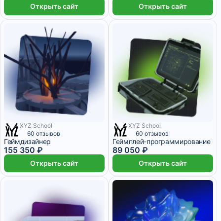
Открыть сайт
Открыть сайт
XYZ School
XYZ School
13 месяцев
6 месяцев
60 отзывов
60 отзывов
Геймдизайнер
Геймплей-программирование
155 350 ₽
89 050 ₽
Открыть сайт
Открыть сайт