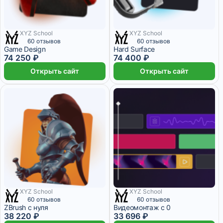
XYZ School
XYZ School
5 месяцев
4 месяца
60 отзывов
60 отзывов
Game Design
Hard Surface
74 250 ₽
74 400 ₽
Открыть сайт
Открыть сайт
XYZ School
XYZ School
3 месяца
2 месяца
60 отзывов
60 отзывов
ZBrush с нуля
Видеомонтаж с 0
38 220 ₽
33 696 ₽