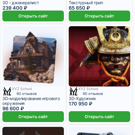
3D - дженералист
Текстурный трип
239 400 ₽
65 650 ₽
Открыть сайт
Открыть сайт
XYZ School
XYZ School
14 месяцев
5 месяцев
60 отзывов
60 отзывов
3D-моделирование игрового
3D-Художник
окружения
170 950 ₽
96 600 ₽
Открыть сайт
Открыть сайт