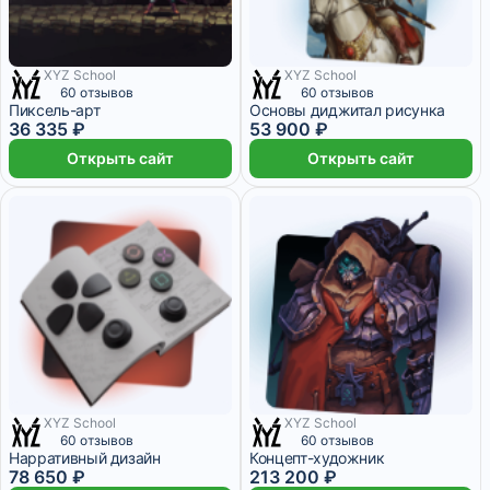
XYZ School
XYZ School
3 месяца
3 месяца
60 отзывов
60 отзывов
Пиксель-арт
Основы диджитал рисунка
36 335 ₽
53 900 ₽
Открыть сайт
Открыть сайт
XYZ School
XYZ School
4 месяца
18 месяцев
60 отзывов
60 отзывов
Нарративный дизайн
Концепт-художник
78 650 ₽
213 200 ₽