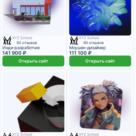
XYZ School
XYZ School
19 месяцев
6 месяцев
60 отзывов
60 отзывов
Инди-разработчик
Моушен-дизайнер
141 900 ₽
111 100 ₽
Открыть сайт
Открыть сайт
XYZ School
XYZ School