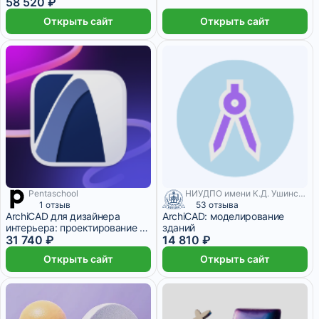
58 520 ₽
Открыть сайт
Открыть сайт
Pentaschool
НИУДПО имени К.Д. Ушинского
1 отзыв
53 отзыва
ArchiCAD для дизайнера
ArchiCAD: моделирование
интерьера: проектирование и
зданий
визуализация
31 740 ₽
14 810 ₽
Открыть сайт
Открыть сайт