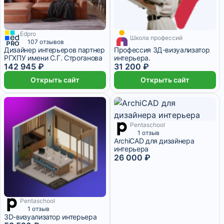
Edpro
Школа профессий
9 месяцев
107 отзывов
Дизайнер интерьеров партнер
Профессия 3Д-визуализатор
РГХПУ имени С.Г. Строганова
интерьера.
142 945 ₽
31 200 ₽
Открыть сайт
Открыть сайт
Pentaschool
4 333 ₽/мес
2 месяца
1 отзыв
ArchiCAD для дизайнера
интерьера
26 000 ₽
Pentaschool
1 отзыв
3D-визуализатор интерьера