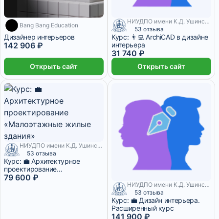
НИУДПО имени К.Д. Ушинского
10 месяцев
Bang Bang Education
53 отзыва
Дизайнер интерьеров
Курс: 👨‍💻 ArchiCAD в дизайне
142 906 ₽
интерьера
31 740 ₽
Открыть сайт
Открыть сайт
НИУДПО имени К.Д. Ушинского
53 отзыва
Курс: 💼 Архитектурное
проектирование
«Малоэтажные жилые
79 600 ₽
здания»
НИУДПО имени К.Д. Ушинского
53 отзыва
Курс: 💼 Дизайн интерьера.
Расширенный курс
141 900 ₽