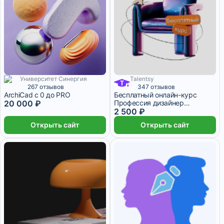
Университет Синергия
Talentsy
555 ₽/мес
1 месяц
267 отзывов
347 отзывов
ArchiСad с 0 до PRO
Бесплатный онлайн-курс
20 000 ₽
Профессия дизайнер
интерьера
2 500 ₽
Открыть сайт
Открыть сайт