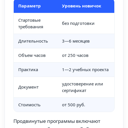
Параметр
Уровень новичок
Уро
Стартовые
без подготовки
баз
требования
Длительность
3—6 месяцев
9—1
Объем часов
от 250 часов
от 
Практика
1—2 учебных проекта
5—7
удостоверение или
дип
Документ
сертификат
пер
Стоимость
от 500 руб.
до 
Продвинутые программы включают