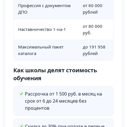
Профессия с документом
от 60 000
до 
ДПО
рублей
ме
от 80 000
до 
Наставничество 1-на-1
руб.
ме
Максимальный пакет
до 191 958
до 
каталога
рублей
ме
Как школы делят стоимость
обучения
Рассрочка от 1 500 руб. в месяц на
✓
срок от 6 до 24 месяцев без
процентов
Скидка до 30% при оплате в первые
✓