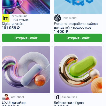
Логомашина
Hello world
1 месяц
194 отзыва
Digital-дизайн
Frontend-разработка сайтов
191 958 ₽
для детей и подростков
1 400 ₽
Открыть сайт
Открыть сайт
LoftSchool
Aic.courses
2 508 ₽/мес
3 месяца
7 дней
UX/UI-дизайнер
Библиотеки в figma