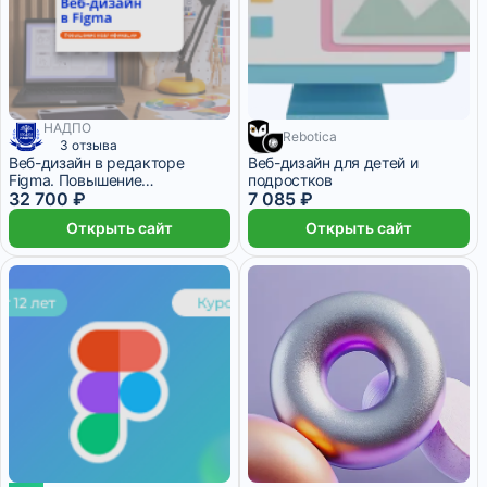
НАДПО
Rebotica
3 отзыва
Веб-дизайн в редакторе
Веб-дизайн для детей и
Figma. Повышение
подростков
квалификации
32 700 ₽
7 085 ₽
Открыть сайт
Открыть сайт