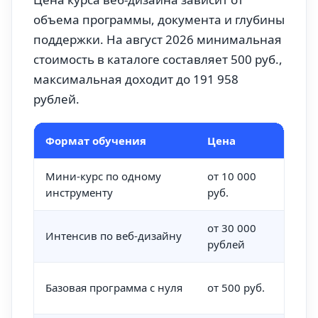
объема программы, документа и глубины
поддержки. На август 2026 минимальная
стоимость в каталоге составляет 500 руб.,
максимальная доходит до 191 958
рублей.
Формат обучения
Цена
Ра
Мини-курс по одному
от 10 000
не
инструменту
руб.
пр
от 30 000
Интенсив по веб-дизайну
от 
рублей
от 
Базовая программа с нуля
от 500 руб.
ме