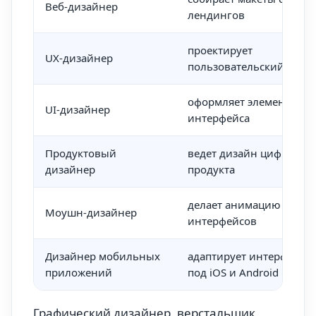
Веб-дизайнер
лендингов
проектирует
UX-дизайнер
пользовательский путь
оформляет элементы
UI-дизайнер
интерфейса
Продуктовый
ведет дизайн цифровог
дизайнер
продукта
делает анимацию
Моушн-дизайнер
интерфейсов
Дизайнер мобильных
адаптирует интерфейс
приложений
под iOS и Android
Графический дизайнер, верстальщик