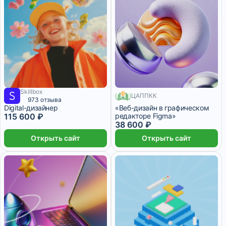
Skillbox
10 509 ₽/мес
16 месяцев
ЦАППКК
200 месяцев
973 отзыва
Digital-дизайнер
«Веб-дизайн в графическом
115 600 ₽
редакторе Figma»
38 600 ₽
Открыть сайт
Открыть сайт