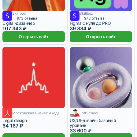
Skillbox
Skillbox
6 709 ₽/мес
16 месяцев
6 556 ₽/мес
2 месяца
973 отзыва
973 отзыва
Digital-дизайнер
Figma с нуля до PRO
107 343 ₽
39 334 ₽
Открыть сайт
Открыть сайт
1 месяц
Московская Бизнес Академия
LoftSchool
1 400 ₽/мес
1 месяц
Legal design
UX/UI-дизайн: базовый
64 167 ₽
уровень
33 600 ₽