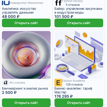
Fashion factory
Университет Иннополис
4 800 ₽/мес
5 месяцев
5 месяцев
5 отзывов
Аналитика: искусство
Байер: управление закупками
управлять данными
в индустрии моды
48 000 ₽
101 500 ₽
Открыть сайт
Открыть сайт
Eduson Academy
7 дней
Aic.courses
7 345 ₽/мес
10 месяцев
128 отзывов
Бенчмаркинг и анализ рынка
Бизнес-аналитик: тариф
2 500 ₽
Мастер
176 295 ₽
Открыть сайт
Открыть сайт