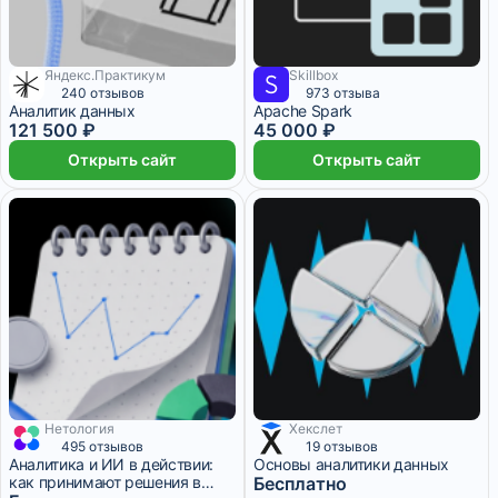
Яндекс.Практикум
Skillbox
4 960 ₽/мес
3 750 ₽/мес
1 месяц
240 отзывов
973 отзыва
Аналитик данных
Apache Spark
121 500 ₽
45 000 ₽
Открыть сайт
Открыть сайт
Нетология
Хекслет
1 месяц
1 месяц
495 отзывов
19 отзывов
Аналитика и ИИ в действии:
Основы аналитики данных
как принимают решения в
Бесплатно