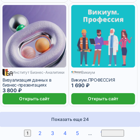
Институт Бизнес-Аналитики
Викиум
317 ₽/мес
7 дней
Визуализация данных в
Викиум.ПРОФЕССИЯ
бизнес-презентациях
1 690 ₽
3 800 ₽
Открыть сайт
Открыть сайт
Показать еще 24
2
3
4
5
...
11
1
Вперед