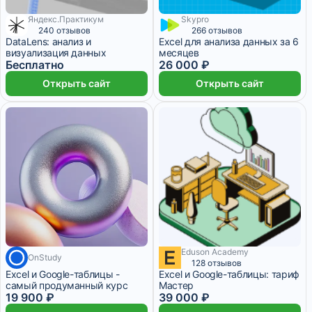
Яндекс.Практикум
Skypro
1 ₽/мес
6 месяцев
240 отзывов
266 отзывов
DataLens: анализ и
Excel для анализа данных за 6
визуализация данных
месяцев
Бесплатно
26 000 ₽
Открыть сайт
Открыть сайт
Eduson Academy
OnStudy
1 658 ₽/мес
1 месяц
3 250 ₽/мес
128 отзывов
Excel и Google-таблицы -
Excel и Google-таблицы: тариф
самый продуманный курс
Мастер
19 900 ₽
39 000 ₽