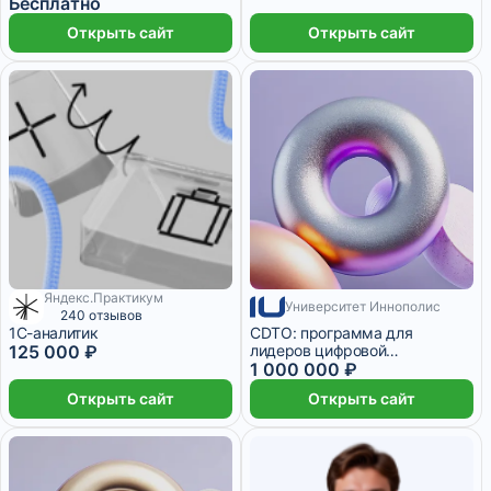
реальном бизнесе
Бесплатно
Открыть сайт
Открыть сайт
Яндекс.Практикум
5 103 ₽/мес
Университет Иннополис
4 месяца
240 отзывов
1С-аналитик
CDTO: программа для
125 000 ₽
лидеров цифровой
трансформации
1 000 000 ₽
Открыть сайт
Открыть сайт