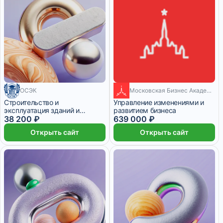
ОСЭК
Московская Бизнес Академия
20 месяцев
Строительство и
Управление изменениями и
эксплуатация зданий и
развитием бизнеса
сооружений +
38 200 ₽
639 000 ₽
Проектирование зданий и
Открыть сайт
Открыть сайт
сооружений:
архитектурно‑строительная
практика