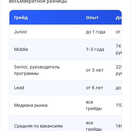
восьмикратной разницы.
Грейд
Опыт
Доход
Junior
до 1 года
от 90 0
74 000
Middle
1–3 года
руб.
Senior, руководитель
220 00
от 3 лет
программы
руб.
Lead
от 6 лет
до 700
все
Медиана рынка
119 886
грейды
все
Средняя по вакансиям
146 49
грейды