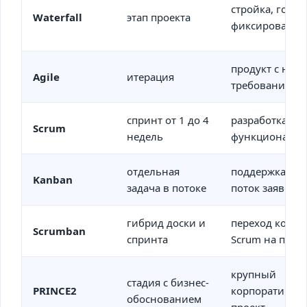
стройка, госзак
Waterfall
этап проекта
фиксированно
продукт с нея
Agile
итерация
требованиями
спринт от 1 до 4
разработка но
Scrum
недель
функциональн
отдельная
поддержка, сер
Kanban
задача в потоке
поток заявок
гибрид доски и
переход коман
Scrumban
спринта
Scrum на пото
крупный
стадия с бизнес-
PRINCE2
корпоративны
обоснованием