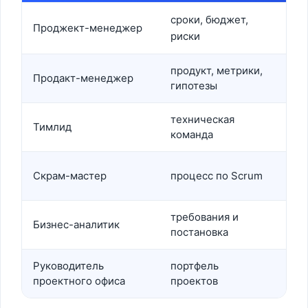
сроки, бюджет,
сда
Проджект-менеджер
риски
см
продукт, метрики,
цен
Продакт-менеджер
гипотезы
пол
техническая
кач
Тимлид
команда
арх
раб
Скрам-мастер
процесс по Scrum
фр
требования и
кор
Бизнес-аналитик
постановка
раз
Руководитель
портфель
еди
проектного офиса
проектов
упр