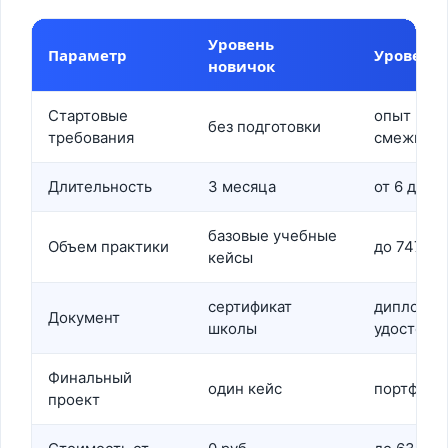
Уровень
Параметр
Уровень
новичок
Стартовые
опыт в пр
без подготовки
требования
смежной 
Длительность
3 месяца
от 6 до 1
базовые учебные
Объем практики
до 747 ча
кейсы
сертификат
диплом Д
Документ
школы
удостове
Финальный
один кейс
портфолио
проект