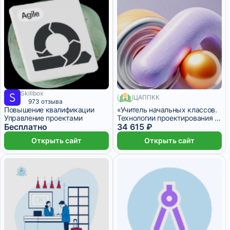
Skillbox
ЦАППКК
6 месяцев
710 месяцев
973 отзыва
Повышение квалификации
«Учитель начальных классов.
Управление проектами
Технологии проектирования и
Бесплатно
реализации учебного
34 615 ₽
процесса в начальной школе с
Открыть сайт
Открыть сайт
учетом требований ФГОС» с
присвоением квалификации
«Учитель начальных классов»