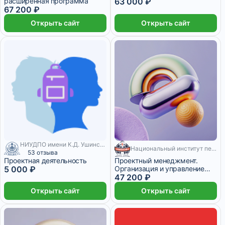
расширенная программа
63 000 ₽
67 200 ₽
Открыть сайт
Открыть сайт
НИУДПО имени К.Д. Ушинского
Национальный институт переподготовки и повышения квалификации кадров в сфере экономики и финансов
530 месяцев
53 отзыва
Проектная деятельность
Проектный менеджмент.
5 000 ₽
Организация и управление
жизненным циклом проекта
47 200 ₽
Открыть сайт
Открыть сайт