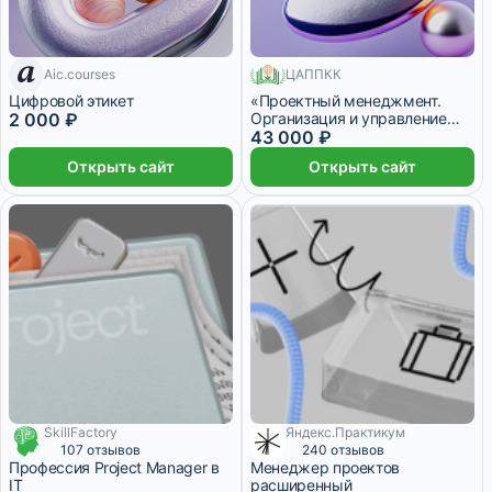
7 дней
Aic.courses
ЦАППКК
530 месяцев
Цифровой этикет
«Проектный менеджмент.
2 000 ₽
Организация и управление
жизненным циклом проекта»
43 000 ₽
с присвоением квалификации
Открыть сайт
Открыть сайт
«Менеджер по управлению
проектами»
SkillFactory
Яндекс.Практикум
3 675 ₽/мес
6 572 ₽/мес
107 отзывов
240 отзывов
Профессия Project Manager в
Менеджер проектов
IT
расширенный