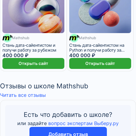
Mathshub
Mathshub
20 958 ₽/мес
9 месяцев
20 958 ₽/мес
9 месяцев
Стань дата-сайентистом и
Стань дата-сайентистом на
получи работу за рубежом
Python и получи работу за
400 000 ₽
рубежом
400 000 ₽
Открыть сайт
Открыть сайт
Отзывы о школе Mathshub
Читать все отзывы
Есть что добавить о школе?
или задайте
вопрос экспертам Выберу.ру
Добавить отзыв