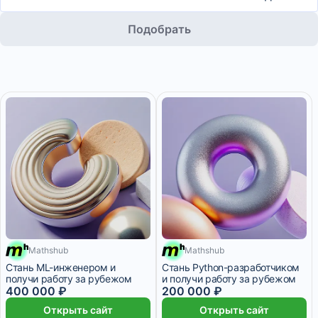
Подобрать
Mathshub
Mathshub
20 958 ₽/мес
9 месяцев
16 700 ₽/мес
7 месяцев
Стань ML-инженером и
Стань Python-разработчиком
получи работу за рубежом
и получи работу за рубежом
400 000 ₽
200 000 ₽
Открыть сайт
Открыть сайт