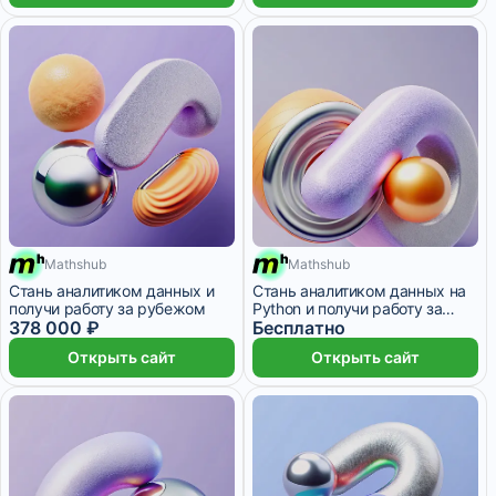
Mathshub
Mathshub
19 805 ₽/мес
9 месяцев
19 805 ₽/мес
9 месяцев
Стань аналитиком данных и
Стань аналитиком данных на
получи работу за рубежом
Python и получи работу за
378 000 ₽
рубежом
Бесплатно
Открыть сайт
Открыть сайт