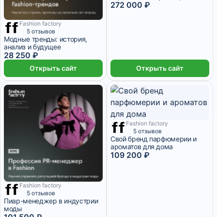
успешным продажам
272 000 ₽
Fashion factory
1 месяц
5 отзывов
Модные тренды: история,
анализ и будущее
28 250 ₽
Открыть сайт
Открыть сайт
Fashion factory
4 месяца
5 отзывов
Свой бренд парфюмерии и
ароматов для дома
109 200 ₽
Fashion factory
3 месяца
5 отзывов
Пиар-менеджер в индустрии
моды
101 500 ₽