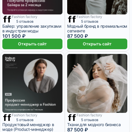
Fashion factory
Fashion factory
5 месяцев
1 месяц
5 отзывов
5 отзывов
Байер: управление закупками
Модный бренд в премиальном
в индустрии моды
сегменте
101 500 ₽
87 500 ₽
Открыть сайт
Открыть сайт
Fashion factory
Fashion factory
1 месяц
8 месяцев
5 отзывов
5 отзывов
Продуктовый менеджер в
Ткани для модного бизнеса
моде (Product-менеджер)
87 500 ₽