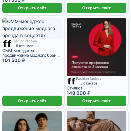
Открыть сайт
Открыть сайт
Fashion factory
3 месяца
5 отзывов
СММ-менеджер:
продвижение модного бренда
в соцсетях
101 500 ₽
Fashion factory
4 месяца
5 отзывов
Стилист
148 000 ₽
Открыть сайт
Открыть сайт