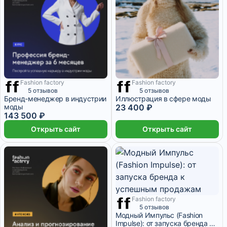
Fashion factory
Fashion factory
3 месяца
6 месяцев
5 отзывов
5 отзывов
Бренд-менеджер в индустрии
Иллюстрация в сфере моды
моды
23 400 ₽
143 500 ₽
Открыть сайт
Открыть сайт
Fashion factory
6 месяцев
5 отзывов
Модный Импульс (Fashion
Impulse): от запуска бренда к