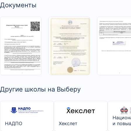
Документы
>
>
>
Другие школы на Выберу
Национ
НАДПО
Хекслет
и повы
сфере 