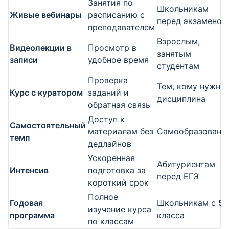
Занятия по
Школьникам
Живые вебинары
расписанию с
перед экзаменом
преподавателем
Взрослым,
Видеолекции в
Просмотр в
занятым
записи
удобное время
студентам
Проверка
Тем, кому нужна
Курс с куратором
заданий и
дисциплина
обратная связь
Доступ к
Самостоятельный
материалам без
Самообразовани
темп
дедлайнов
Ускоренная
Абитуриентам
Интенсив
подготовка за
перед ЕГЭ
короткий срок
Полное
Годовая
Школьникам с 5
изучение курса
программа
класса
по классам