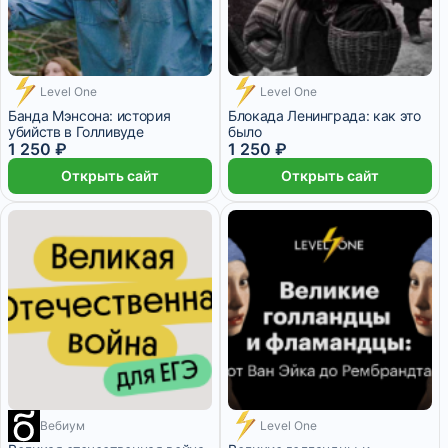
Level One
Level One
Банда Мэнсона: история
Блокада Ленинграда: как это
убийств в Голливуде
было
1 250 ₽
1 250 ₽
Открыть сайт
Открыть сайт
Вебиум
Level One
1 месяц