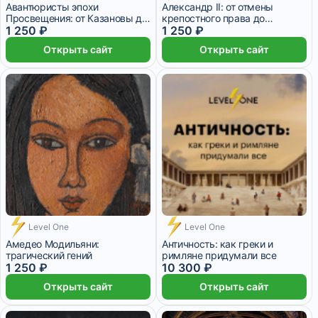
Авантюристы эпохи
Александр II: от отмены
Просвещения: от Казановы до
крепостного права до
Калиостро
1 250 ₽
трагической гибели
1 250 ₽
Открыть сайт
Открыть сайт
Level One
Level One
Амедео Модильяни:
Античность: как греки и
трагический гений
римляне придумали все
1 250 ₽
10 300 ₽
Открыть сайт
Открыть сайт