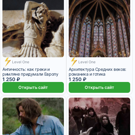
Level One
Level One
Античность: как греки и
Архитектура Средних веков:
римляне придумали Европу
романика и готика
1 250 ₽
1 250 ₽
Открыть сайт
Открыть сайт