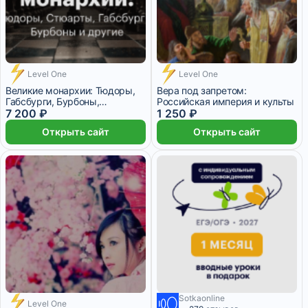
Level One
Level One
Великие монархии: Тюдоры,
Вера под запретом:
Габсбурги, Бурбоны,
Российская империя и культы
Виндзоры и другие
7 200 ₽
1 250 ₽
Открыть сайт
Открыть сайт
Sotkaonline
Level One