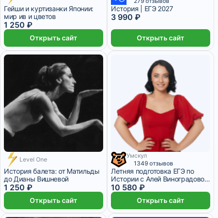
279 отзывов
Гейши и куртизанки Японии:
История | ЕГЭ 2027
мир ив и цветов
3 990 ₽
1 250 ₽
Открыть сайт
Открыть сайт
Умскул
Level One
2 645 ₽/мес
1 месяц
1349 отзывов
История балета: от Матильды
Летняя подготовка ЕГЭ по
до Дианы Вишневой
Истории с Алей Виноградовой
1 250 ₽
– 11 класс
10 580 ₽
Открыть сайт
Открыть сайт