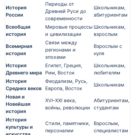
Периоды от
История
Школьникам,
Древней Руси до
России
абитуриентам
современности
Всеобщая
Мировые процессы
Школьникам,
история
и цивилизации
взрослым
Связи между
Всемирная
Взрослым с
регионами и
история
нуля
эпохами
История
Египет, Греция,
Школьникам,
Древнего мира
Рим, Восток
любителям
История
Феодализм, Русь,
Школьникам
Средних веков
Европа, Восток
Новая и
XVI–XXI века,
Абитуриентам,
Новейшая
войны, революции
студентам
история
История
Стили, памятники,
Взрослым,
культуры и
персоналии
специалистам
искусства