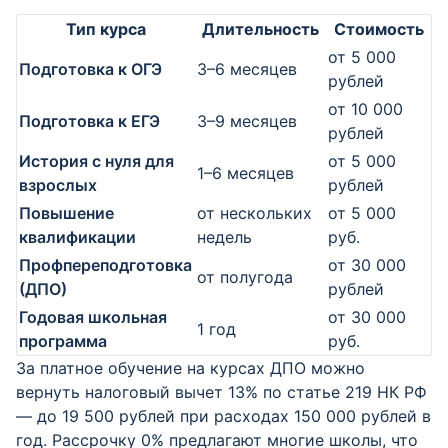
Тип курса
Длительность
Стоимость
от 5 000
Подготовка к ОГЭ
3–6 месяцев
рублей
от 10 000
Подготовка к ЕГЭ
3–9 месяцев
рублей
История с нуля для
от 5 000
1–6 месяцев
взрослых
рублей
Повышение
от нескольких
от 5 000
квалификации
недель
руб.
Профпереподготовка
от 30 000
от полугода
(ДПО)
рублей
Годовая школьная
от 30 000
1 год
программа
руб.
За платное обучение на курсах ДПО можно
вернуть налоговый вычет 13% по статье 219 НК РФ
— до 19 500 рублей при расходах 150 000 рублей в
год. Рассрочку 0% предлагают многие школы, что