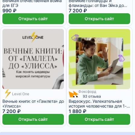
Великая отечественная война
Великие голландцы и
для ЕГЭ
фламандцы: от Ван Эйка до
990 ₽
Рембрандта
7 200 ₽
Открыть сайт
Открыть сайт
Фоксфорд
Level One
93 отзыва
Вечные книги: от «Гамлета» до
Видеокурс. Увлекательная
«Улисса»
история человечества для 1-6
7 200 ₽
классов
1 880 ₽
Открыть сайт
Открыть сайт