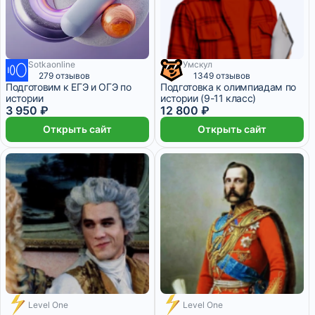
Sotkaonline
Умскул
1 месяц
3 200 ₽/мес
6 месяцев
279 отзывов
1349 отзывов
Подготовим к ЕГЭ и ОГЭ по
Подготовка к олимпиадам по
истории
истории (9-11 класс)
3 950 ₽
12 800 ₽
Открыть сайт
Открыть сайт
Level One
Level One