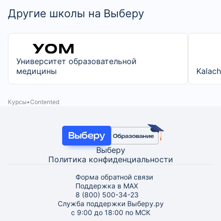
Другие школы на Выберу
Университет образовательной
медицины
Kalac
Курсы
Contented
Выберу
Политика конфиденциальности
Форма обратной связи
Поддержка в MAX
8 (800) 500-34-23
Служба поддержки Выберу.ру
с 9:00 до 18:00 по МСК