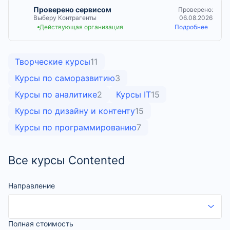
Проверено сервисом
Проверено:
Выберу Контрагенты
06.08.2026
Действующая организация
Подробнее
Творческие курсы
11
Курсы по саморазвитию
3
Курсы по аналитике
2
Курсы IT
15
Курсы по дизайну и контенту
15
Курсы по программированию
7
Все курсы Contented
Направление
Полная стоимость