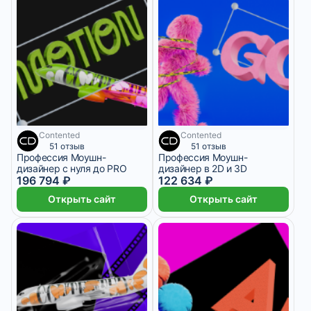
Contented
Contented
5 466 ₽/мес
3 406 ₽/мес
51 отзыв
51 отзыв
Профессия Моушн-
Профессия Моушн-
дизайнер c нуля до PRO
дизайнер в 2D и 3D
196 794 ₽
122 634 ₽
Открыть сайт
Открыть сайт