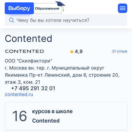
Contented
4,9
51 отзыв
ООО "Скилфэктори"
г. Москва вн. тер. г. Муниципальный округ
Якиманка Пр-кт Ленинский, дом 6, строение 20,
этаж 3, ком. 21
+7 495 291 32 01
contented.ru
16
курсов в школе
Contented