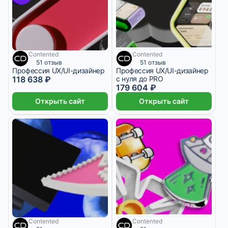
Contented
Contented
4 989 ₽/мес
3 295 ₽/мес
51 отзыв
51 отзыв
Профессия UX/UI-дизайнер
Профессия UX/UI-дизайнер
118 638 ₽
с нуля до PRO
179 604 ₽
Открыть сайт
Открыть сайт
Contented
Contented
5 440 ₽/мес
3 040 ₽/мес