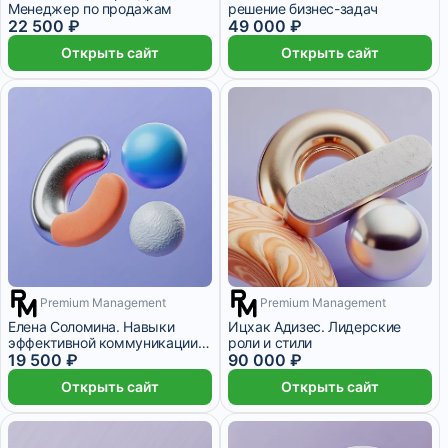
Менеджер по продажам
решение бизнес-задач
22 500 ₽
49 000 ₽
Открыть сайт
Открыть сайт
Premium Management
Premium Management
2 месяца
4 месяца
Елена Соломина. Навыки
Ицхак Адизес. Лидерские
эффективной коммуникации
роли и стили
для бизнес-лидера
19 500 ₽
90 000 ₽
Открыть сайт
Открыть сайт