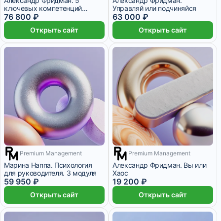
Александр Фридман. 5
Александр Фридман.
ключевых компетенций
Управляй или подчиняйся
руководителя
76 800 ₽
63 000 ₽
Открыть сайт
Открыть сайт
Premium Management
Premium Management
9 месяцев
2 месяца
Марина Наппа. Психология
Александр Фридман. Вы или
для руководителя. 3 модуля
Хаос
59 950 ₽
19 200 ₽
Открыть сайт
Открыть сайт