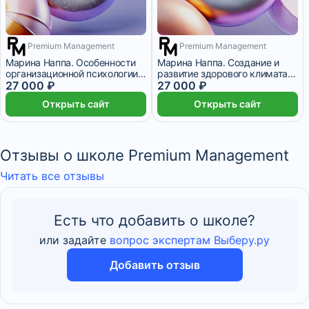
Premium Management
Premium Management
3 месяца
3 месяца
Марина Наппа. Особенности
Марина Наппа. Создание и
организационной психологии
развитие здорового климата в
для руководителей
27 000 ₽
компании
27 000 ₽
Открыть сайт
Открыть сайт
Отзывы о школе Premium Management
Читать все отзывы
Есть что добавить о школе?
или задайте
вопрос экспертам Выберу.ру
Добавить отзыв