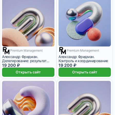
Premium Management
Premium Management
2 месяца
2 месяца
Александр Фридман.
Александр Фридман.
Делегирование: результат
Контроль и координирование
руками сотрудников
19 200 ₽
19 200 ₽
Открыть сайт
Открыть сайт