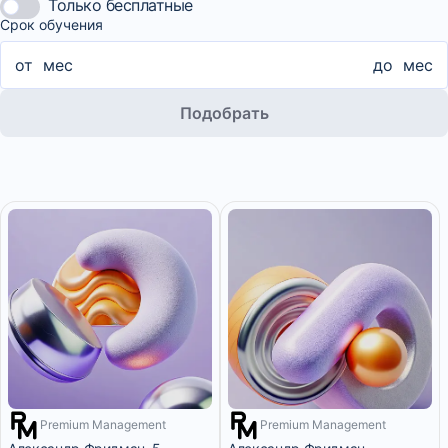
Только бесплатные
Срок обучения
от
мес
до
мес
Подобрать
Premium Management
Premium Management
3 200 ₽/мес
10 месяцев
8 месяцев