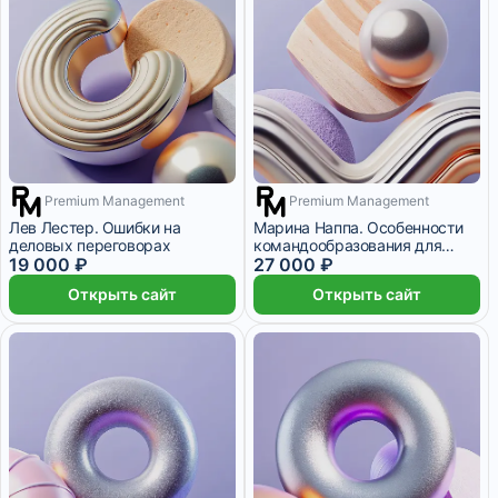
Premium Management
Premium Management
2 месяца
3 месяца
Лев Лестер. Ошибки на
Марина Наппа. Особенности
деловых переговорах
командообразования для
19 000 ₽
руководителей
27 000 ₽
Открыть сайт
Открыть сайт