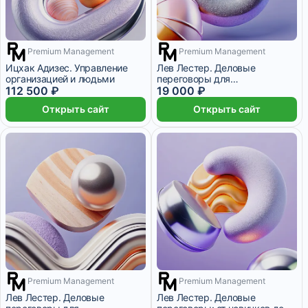
Premium Management
Premium Management
5 625 ₽/мес
9 месяцев
2 месяца
Ицхак Адизес. Управление
Лев Лестер. Деловые
организацией и людьми
переговоры для
112 500 ₽
профессионалов
19 000 ₽
Открыть сайт
Открыть сайт
Premium Management
Premium Management
2 месяца
10 месяцев
Лев Лестер. Деловые
Лев Лестер. Деловые