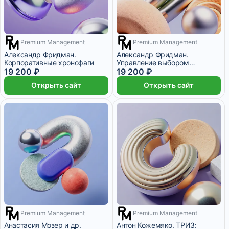
Premium Management
Premium Management
2 месяца
2 месяца
Александр Фридман.
Александр Фридман.
Корпоративные хронофаги
Управление выбором
19 200 ₽
сотрудников
19 200 ₽
Открыть сайт
Открыть сайт
Premium Management
Premium Management
3 месяца
3 месяца
Анастасия Мозер и др.
Антон Кожемяко. ТРИЗ: