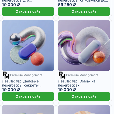
переговоры для
переговоры: от новичков до
профессионалов.
19 000 ₽
профессионалов
56 250 ₽
Продолжение
Открыть сайт
Открыть сайт
Premium Management
Premium Management
2 месяца
2 месяца
Лев Лестер. Деловые
Лев Лестер. Обман на
переговоры: секреты
переговорах
мастерства
19 000 ₽
19 000 ₽
Открыть сайт
Открыть сайт